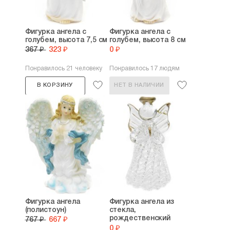
Фигурка ангела с
Фигурка ангела с
голубем, высота 7,5 см
голубем, высота 8 см
367 ₽
323 ₽
0 ₽
Понравилось 21 человеку
Понравилось 17 людям
В КОРЗИНУ
НЕТ В НАЛИЧИИ
Фигурка ангела
Фигурка ангела из
(полистоун)
стекла,
рождественский
767 ₽
667 ₽
сувенир
0 ₽