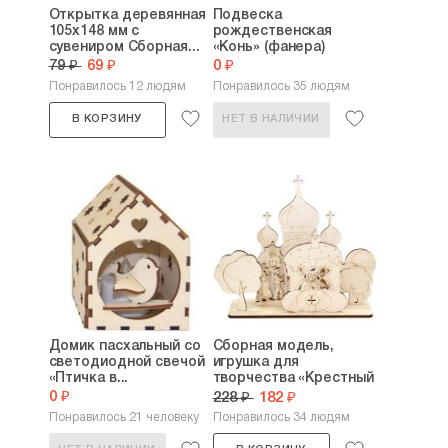
Открытка деревянная
Подвеска
105х148 мм с
рождественская
сувениром Сборная...
«Конь» (фанера)
79 ₽
69 ₽
0 ₽
Понравилось 12 людям
Понравилось 35 людям
В КОРЗИНУ
НЕТ В НАЛИЧИИ
Домик пасхальный со
Сборная модель,
светодиодной свечой
игрушка для
«Птичка в...
творчества «Крестный
ход...
0 ₽
228 ₽
182 ₽
Понравилось 21 человеку
Понравилось 34 людям