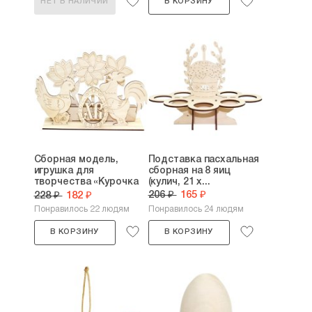
НЕТ В НАЛИЧИИ
В КОРЗИНУ
Сборная модель,
Подставка пасхальная
игрушка для
сборная на 8 яиц
творчества «Курочка
(кулич, 21 х...
и...
206 ₽
165 ₽
228 ₽
182 ₽
Понравилось 22 людям
Понравилось 24 людям
В КОРЗИНУ
В КОРЗИНУ