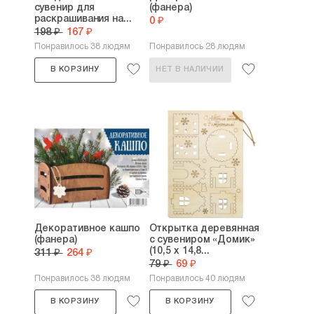
сувенир для
(фанера)
раскрашивания на...
0 ₽
198 ₽
167 ₽
Понравилось 38 людям
Понравилось 28 людям
В КОРЗИНУ
НЕТ В НАЛИЧИИ
Декоративное кашпо
Открытка деревянная
(фанера)
с сувениром «Домик»
(10,5 х 14,8...
311 ₽
264 ₽
79 ₽
69 ₽
Понравилось 38 людям
Понравилось 40 людям
В КОРЗИНУ
В КОРЗИНУ