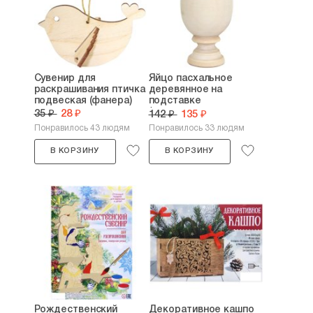
Сувенир для
Яйцо пасхальное
раскрашивания птичка
деревянное на
подвеская (фанера)
подставке
(заготовка,...
35 ₽
28 ₽
142 ₽
135 ₽
Понравилось 43 людям
Понравилось 33 людям
В КОРЗИНУ
В КОРЗИНУ
Рождественский
Декоративное кашпо