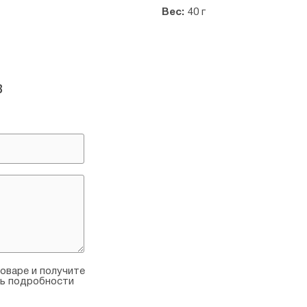
Вес:
40 г
в
оваре и получите
ть подробности