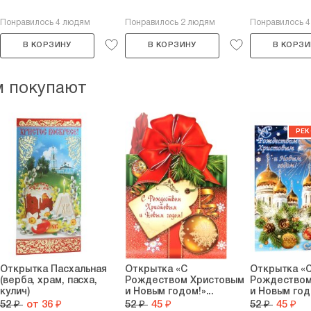
Понравилось 4 людям
Понравилось 2 людям
Понравилось 
В КОРЗИНУ
В КОРЗИНУ
В КОРЗИ
м покупают
Открытка Пасхальная
Открытка «С
Открытка «
(верба, храм, пасха,
Рождеством Христовым
Рождеством
кулич)
и Новым годом!»...
и Новым год
52 ₽
от 36 ₽
52 ₽
45 ₽
52 ₽
45 ₽