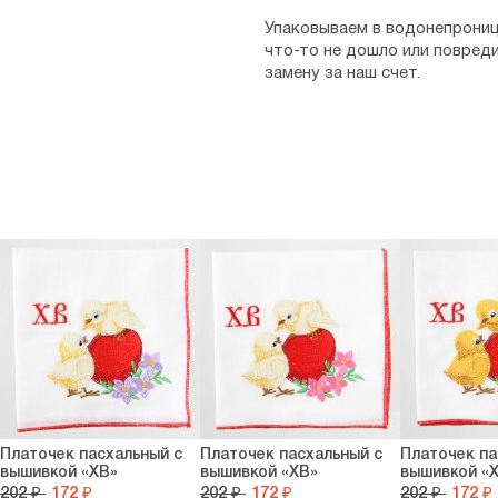
Упаковываем в водонепрониц
что-то не дошло или повред
замену за наш счет.
Платочек пасхальный с
Платочек пасхальный с
Платочек па
вышивкой «ХВ»
вышивкой «ХВ»
вышивкой «
202 ₽
172 ₽
202 ₽
172 ₽
202 ₽
172 ₽