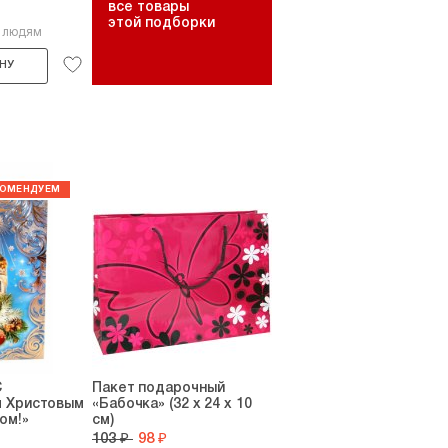
все товары
этой подборки
4 людям
НУ
С
Пакет подарочный
 Христовым
«Бабочка» (32 х 24 х 10
ом!»
см)
103 ₽
98 ₽