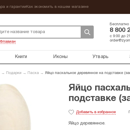
ра и гарантии
Как экономить в нашем магазине
Бесплатно 
8 800 
с 9:00 до 
order@zyorn
Флавиан
Книги
Иконы
Утварь
→
Подарки
→
Пасха
→
Яйцо пасхальное деревянное на подставке (заг
Яйцо пасхал
подставке (за
Добавить
в избранное
Яйцо деревянное.