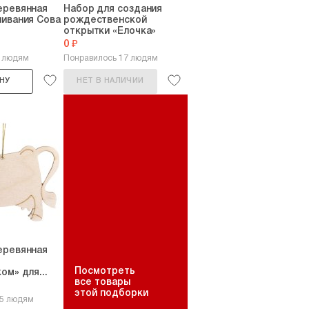
еревянная
Набор для создания
ивания Сова
рождественской
открытки «Елочка»
0 ₽
6 людям
Понравилось 17 людям
НУ
НЕТ В НАЛИЧИИ
еревянная
Посмотреть
ом» для...
все товары
этой подборки
15 людям