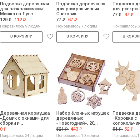
Подвеска деревянная
Подвеска деревянная
Подвеска д
для раскрашивания
для раскрашивания
для раскраш
Мишка на Луне
Снеговик
77 ₽
67 ₽
129 ₽
112 ₽
77 ₽
67 ₽
Понравилось 9 людям
Понравилось 7 людям
Понравилось 
В КОРЗИНУ
В КОРЗИНУ
В КОРЗИ
Деревянная кормушка
Набор ёлочных игрушек
Подвеска д
«Домик с окнами» для
деревянных
«Коровка с
сборки и...
«Новогодний», 20...
колокольчик
0 ₽
521 ₽
443 ₽
61 ₽
52 ₽
Понравилось 24 людям
Понравилось 10 людям
Понравилось 