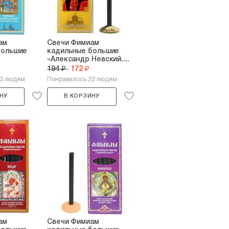
ам
Свечи Фимиам
большие
кадильные большие
«Александр Невский....
194 ₽
172 ₽
23 людям
Понравилось 22 людям
НУ
В КОРЗИНУ
ам
Свечи Фимиам