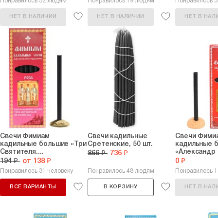
Понравилось 32 людям
Понравилось 19 людям
Понравилось 
НЕТ В НАЛИЧИИ
НЕТ В НАЛИЧИИ
НЕТ В НАЛ
Свечи Фимиам
Свечи кадильные
Свечи Фими
кадильные большие «Три
Сретенские, 50 шт.
кадильные 
Святителя....
«Александр Н
866 ₽
736 ₽
194 ₽
от 138 ₽
0 ₽
Понравилось 31 человеку
Понравилось 48 людям
Понравилось 
ВСЕ ВАРИАНТЫ
В КОРЗИНУ
НЕТ В НАЛ