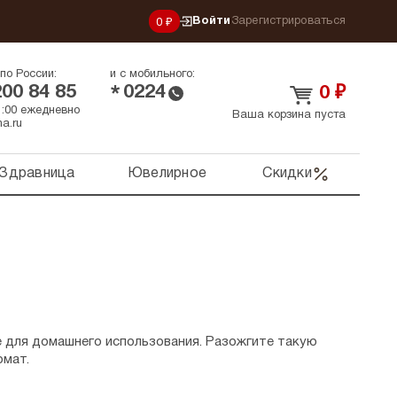
Войти
Зарегистрироваться
0 ₽
по России:
и с мобильного:
200 84 85
0224
*
0
₽
21:00 ежедневно
Ваша корзина пуста
a.ru
Здравница
Ювелирное
Скидки
е для домашнего использования. Разожгите такую
омат.