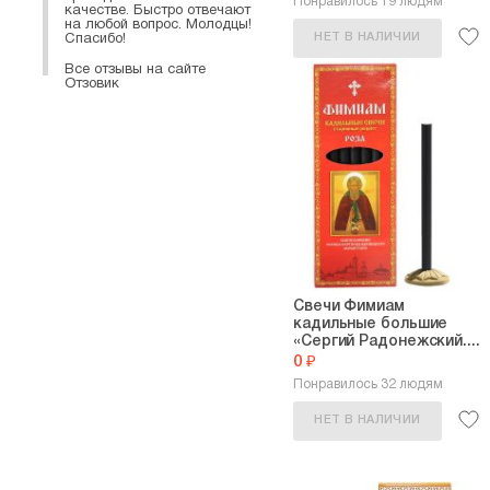
Понравилось 19 людям
качестве. Быстро отвечают
на любой вопрос. Молодцы!
НЕТ В НАЛИЧИИ
Спасибо!
Все отзывы на сайте
Отзовик
Свечи Фимиам
кадильные большие
«Сергий Радонежский....
0 ₽
Понравилось 32 людям
НЕТ В НАЛИЧИИ