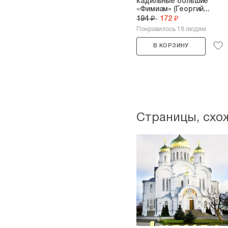
кадильные большие
«Фимиам» (Георгий...
194 ₽
172 ₽
Понравилось 18 людям
В КОРЗИНУ
Страницы, схо