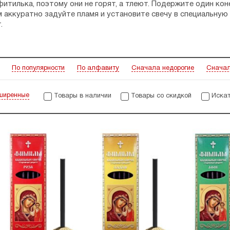
фитилька, поэтому они не горят, а тлеют. Подержите один коне
м аккуратно задуйте пламя и установите свечу в специальную 
.
, капните несколько капель воды на свечу.
щие угольки могут разлетаться в разные стороны. Не возжиг
костями.
По популярности
По алфавиту
Сначала недорогие
Сначал
ширенные
Товары в наличии
Товары со скидкой
Искат