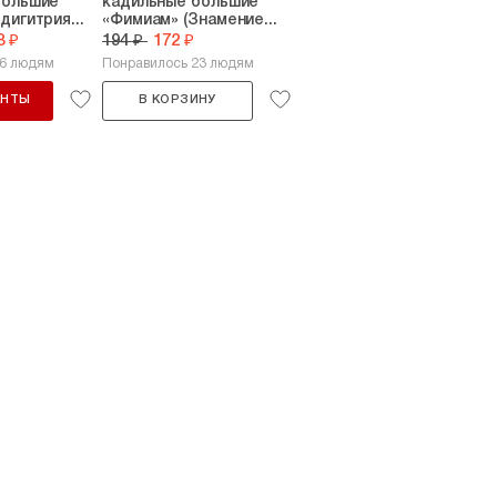
большие
кадильные большие
дигитрия...
«Фимиам» (Знамение...
8 ₽
194 ₽
172 ₽
16 людям
Понравилось 23 людям
АНТЫ
В КОРЗИНУ