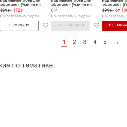
кадильные большие
кадильные большие
кадильные 
«Фимиам» (Умиление...
«Фимиам» (Умиление...
«Фимиам» (О
194 ₽
172 ₽
0 ₽
194 ₽
от 13
Понравилось 24 людям
Понравилось 17 людям
Понравилось 
В КОРЗИНУ
НЕТ В НАЛИЧИИ
ВСЕ ВАРИ
1
2
3
4
5
→
жие по тематике