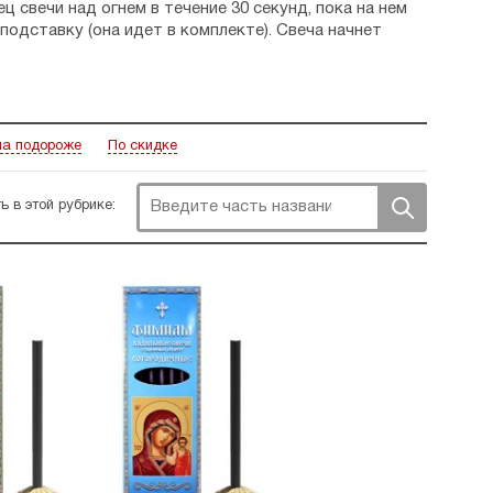
ц свечи над огнем в течение 30 секунд, пока на нем
подставку (она идет в комплекте). Свеча начнет
айте свечу рядом с бумагой, тканью или
а подороже
По скидке
ь в этой рубрике: