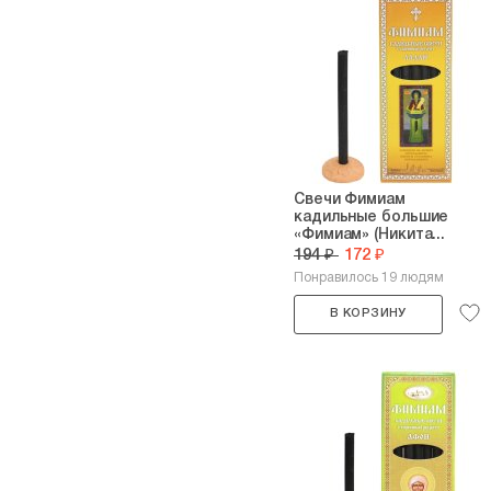
Свечи Фимиам
кадильные большие
«Фимиам» (Никита...
194 ₽
172 ₽
Понравилось 19 людям
В КОРЗИНУ