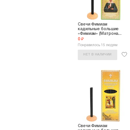
Свечи Фимиам
кадильные большие
«Фимиам» (Матрона...
0 ₽
Понравилось 15 людям
НЕТ В НАЛИЧИИ
Свечи Фимиам