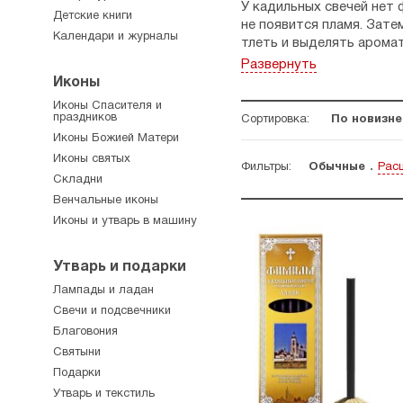
У кадильных свечей нет 
Детские книги
не появится пламя. Зате
Календари и журналы
тлеть и выделять аромат
Развернуть
Чтобы остановить тление
Иконы
Будьте аккуратны — тлею
воспламеняющимися жид
Иконы Спасителя и
праздников
Сортировка:
По новизне
Иконы Божией Матери
Иконы святых
Фильтры:
Обычные
Рас
Складни
Венчальные иконы
Иконы и утварь в машину
Утварь и подарки
Лампады и ладан
Свечи и подсвечники
Благовония
Святыни
Подарки
Утварь и текстиль