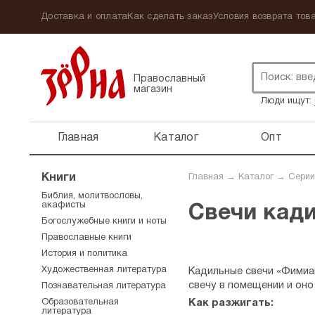
Доставка и оплата
Как сделать заказ
Условия возврата това
Православный
магазин
Люди ищут:
Главная
Каталог
Опт
Книги
Главная
→
Каталог
→
Серии
Библия, молитвословы,
акафисты
Свечи кад
Богослужебные книги и ноты
Православные книги
История и политика
Художественная литература
Кадильные свечи «Фимиам
свечу в помещении и оно
Познавательная литература
Образовательная
Как разжигать:
литература