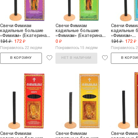
Свечи Фимиам
Свечи Фимиам
Свечи Фими
кадильные большие
кадильные большие
кадильные 
«Фимиам» (Екатерина...
«Фимиам» (Екатерина...
«Фимиам»...
194 ₽
172 ₽
0 ₽
194 ₽
172 ₽
Понравилось 22 людям
Понравилось 15 людям
Понравилось 
В КОРЗИНУ
НЕТ В НАЛИЧИИ
В КОРЗИ
Свечи Фимиам
Свечи Фимиам
Свечи Фими