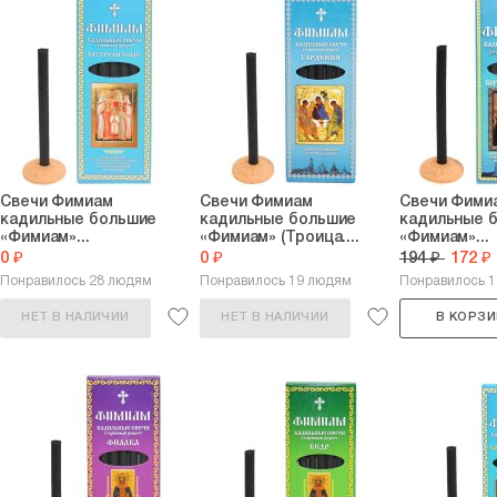
Свечи Фимиам
Свечи Фимиам
Свечи Фими
кадильные большие
кадильные большие
кадильные 
«Фимиам»...
«Фимиам» (Троица....
«Фимиам»...
0 ₽
0 ₽
194 ₽
172 ₽
Понравилось 28 людям
Понравилось 19 людям
Понравилось 
НЕТ В НАЛИЧИИ
НЕТ В НАЛИЧИИ
В КОРЗИ