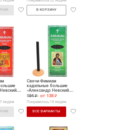
33 людям
Понравилось 22 людям
ИЧИИ
В КОРЗИНУ
ам
Свечи Фимиам
большие
кадильные большие
евский....
«Александр Невский....
194 ₽
от 138 ₽
17 людям
Понравилось 19 людям
ИЧИИ
ВСЕ ВАРИАНТЫ