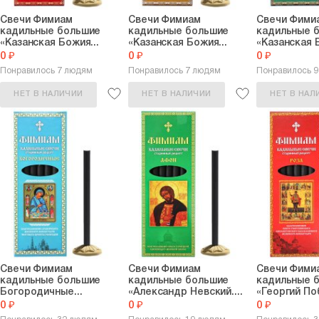
Свечи Фимиам
Свечи Фимиам
Свечи Фими
кадильные большие
кадильные большие
кадильные 
«Казанская Божия...
«Казанская Божия...
«Казанская Б
0 ₽
0 ₽
0 ₽
Понравилось 7 людям
Понравилось 7 людям
Понравилось 
НЕТ В НАЛИЧИИ
НЕТ В НАЛИЧИИ
НЕТ В НАЛ
Свечи Фимиам
Свечи Фимиам
Свечи Фими
кадильные большие
кадильные большие
кадильные 
Богородичные...
«Александр Невский....
«Георгий По
0 ₽
0 ₽
0 ₽