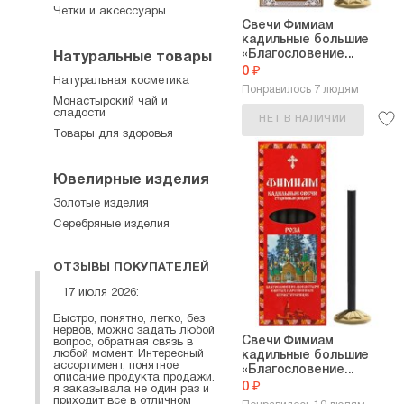
Четки и аксессуары
Свечи Фимиам
кадильные большие
«Благословение...
Натуральные товары
0 ₽
Натуральная косметика
Понравилось 7 людям
Монастырский чай и
сладости
НЕТ В НАЛИЧИИ
Товары для здоровья
Ювелирные изделия
Золотые изделия
Серебряные изделия
ОТЗЫВЫ ПОКУПАТЕЛЕЙ
17 июля 2026:
Быстро, понятно, легко, без
нервов, можно задать любой
Свечи Фимиам
вопрос, обратная связь в
любой момент. Интересный
кадильные большие
ассортимент, понятное
«Благословение...
описание продукта продажи.
0 ₽
я заказывала не один раз и
приходит все в отличном