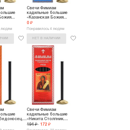
ам
Свечи Фимиам
большие
кадильные большие
ожия...
«Казанская Божия...
0 ₽
9 людям
Понравилось 4 людям
ИЧИИ
НЕТ В НАЛИЧИИ
ам
Свечи Фимиам
большие
кадильные большие
бедоносец....
«Никита Столпник....
194 ₽
172 ₽