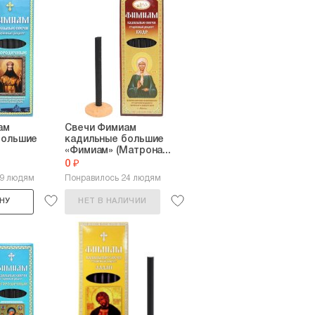
ам
Свечи Фимиам
большие
кадильные большие
«Фимиам» (Матрона...
0 ₽
19 людям
Понравилось 24 людям
НУ
НЕТ В НАЛИЧИИ