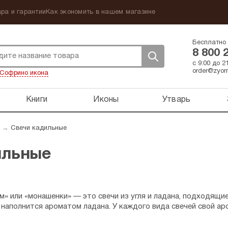
ра и гарантии
Как экономить в нашем магазине
Бесплатно 
8 800 
с 9:00 до 
order@zyorn
Софрино икона
Книги
Иконы
Утварь
→
Свечи кадильные
ильные
» или «монашенки» — это свечи из угля и ладана, подходящи
 наполнится ароматом ладана. У каждого вида свечей свой ар