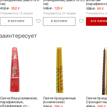
(блиндажная) (высота 8
(блиндажная) (высота 6,5
молитвы
см)
см)
(парафинос
10...
412 ₽
352 ₽
146 ₽
129 ₽
106 ₽
94 ₽
Понравилось 14 людям
Понравилось 24 людям
Понравилось 
В КОРЗИНУ
В КОРЗИНУ
ВСЕ ВАРИ
 заинтересует
Свечи Иерусалимские,
Свечи праздничные
Свечи праз
парафиновые,
(конические)
(трехцветны
обожженные от...
334 ₽
284 ₽
409 ₽
348 ₽