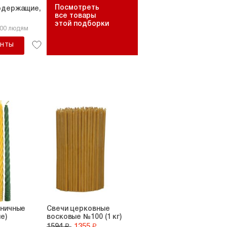
Посмотреть
одержащие,
все товары
этой подборки
300 людям
АНТЫ
дничные
Свечи церковные
е)
восковые №100 (1 кг)
1594 ₽
1355 ₽