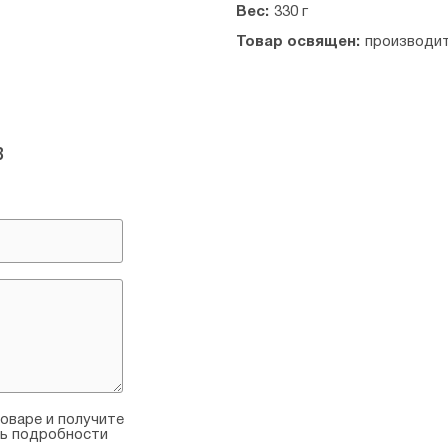
Вес:
330 г
Товар освящен:
производи
в
оваре и получите
ть подробности