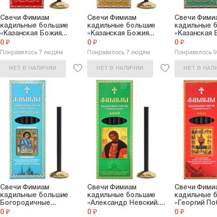
Свечи Фимиам
Свечи Фимиам
Свечи Фими
кадильные большие
кадильные большие
кадильные 
«Казанская Божия...
«Казанская Божия...
«Казанская Б
0 ₽
0 ₽
0 ₽
Понравилось 7 людям
Понравилось 7 людям
Понравилось 
НЕТ В НАЛИЧИИ
НЕТ В НАЛИЧИИ
НЕТ В НАЛ
Свечи Фимиам
Свечи Фимиам
Свечи Фими
кадильные большие
кадильные большие
кадильные 
Богородичные...
«Александр Невский....
«Георгий По
0 ₽
0 ₽
0 ₽