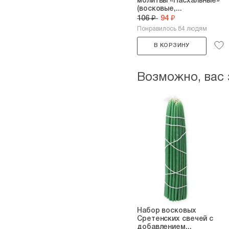
молитвы «Пасхальные»
(восковые,...
106 ₽
94 ₽
Понравилось 84 людям
В КОРЗИНУ
Возможно, вас
Набор восковых
Сретенских свечей с
добавлением...