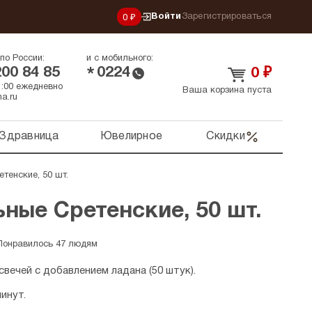
Войти
Зарегистрироваться
0 ₽
по России:
и с мобильного:
200 84 85
0224
*
0
₽
21:00 ежедневно
Ваша корзина пуста
a.ru
Здравница
Ювелирное
Скидки
тенские, 50 шт.
ные Сретенские, 50 шт.
Понравилось 47 людям
вечей с добавлением ладана (50 штук).
инут.