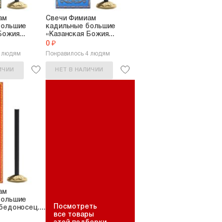
ам
Свечи Фимиам
большие
кадильные большие
ожия...
«Казанская Божия...
0 ₽
9 людям
Понравилось 4 людям
ИЧИИ
НЕТ В НАЛИЧИИ
ам
большие
Посмотреть
бедоносец....
все товары