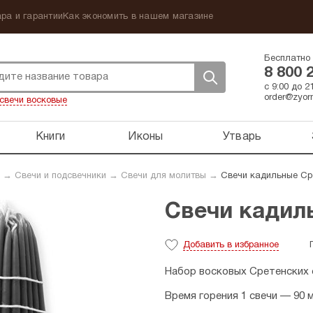
ра и гарантии
Как экономить в нашем магазине
Бесплатно 
8 800 
с 9:00 до 
order@zyorn
свечи восковые
Книги
Иконы
Утварь
→
Свечи и подсвечники
→
Свечи для молитвы
→
Свечи кадильные Сре
Свечи кадиль
Добавить
в избранное
Набор восковых Сретенских с
Время горения 1 свечи — 90 м