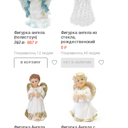
Фигурка ангела
Фигурка ангела из
(полистоун)
стекла,
рождественский
767 ₽
667 ₽
сувенир
0 ₽
Понравилось 12 людям
Понравилось 46 людям
В КОРЗИНУ
НЕТ В НАЛИЧИИ
Фигурка Ангела
Фигурка Ангела с