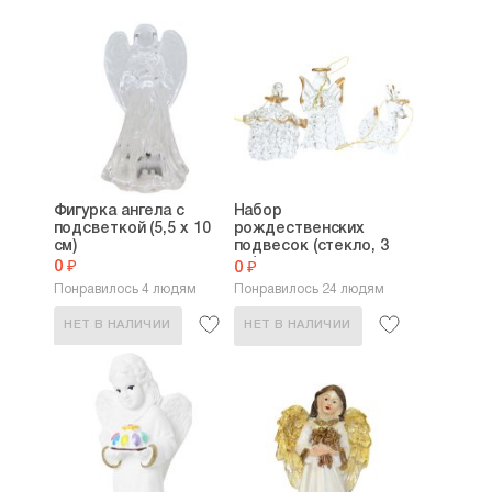
Фигурка ангела с
Набор
подсветкой (5,5 х 10
рождественских
см)
подвесок (стекло, 3
шт)
0 ₽
0 ₽
Понравилось 4 людям
Понравилось 24 людям
НЕТ В НАЛИЧИИ
НЕТ В НАЛИЧИИ