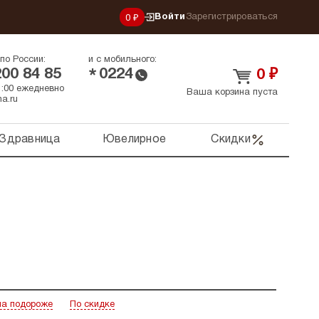
Войти
Зарегистрироваться
0 ₽
по России:
и с мобильного:
200 84 85
0224
*
0
₽
21:00 ежедневно
Ваша корзина пуста
a.ru
Здравница
Ювелирное
Скидки
а подороже
По скидке