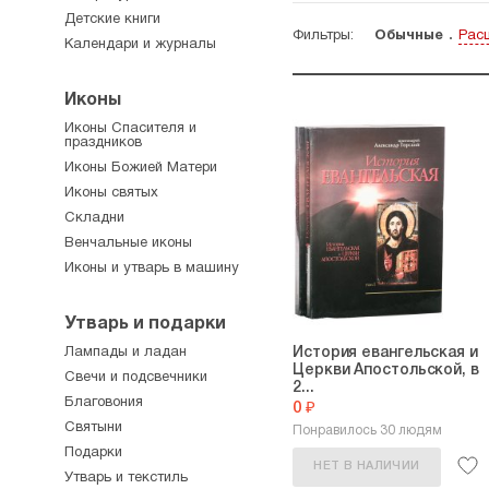
Детские книги
Фильтры:
Обычные
Рас
Календари и журналы
Иконы
Иконы Спасителя и
праздников
Иконы Божией Матери
Иконы святых
Складни
Венчальные иконы
Иконы и утварь в машину
Утварь и подарки
Лампады и ладан
История евангельская и
Церкви Апостольской, в
Свечи и подсвечники
2...
Благовония
0 ₽
Святыни
Понравилось 30 людям
Подарки
НЕТ В НАЛИЧИИ
Утварь и текстиль