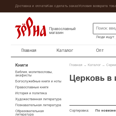
Доставка и оплата
Как сделать заказ
Условия возврата това
Православный
магазин
Люди ищут:
Главная
Каталог
Опт
Книги
Главная
→
Каталог
→
Серии
Библия, молитвословы,
акафисты
Церковь в 
Богослужебные книги и ноты
Православные книги
История и политика
Художественная литература
Познавательная литература
Сортировка:
По новизне
Образовательная
литература