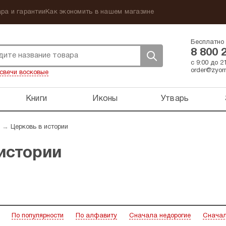
ра и гарантии
Как экономить в нашем магазине
Бесплатно 
8 800 
с 9:00 до 
order@zyorn
свечи восковые
Книги
Иконы
Утварь
→
Церковь в истории
истории
По популярности
По алфавиту
Сначала недорогие
Сначал