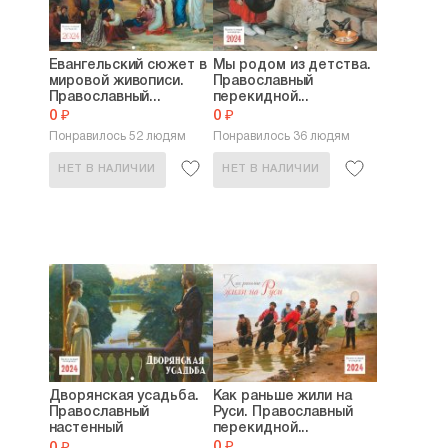
Евангельский сюжет в
Мы родом из детства.
мировой живописи.
Православный
Православный...
перекидной...
0 ₽
0 ₽
Понравилось 52 людям
Понравилось 36 людям
НЕТ В НАЛИЧИИ
НЕТ В НАЛИЧИИ
Дворянская усадьба.
Как раньше жили на
Православный
Руси. Православный
настенный
перекидной...
календарь...
0 ₽