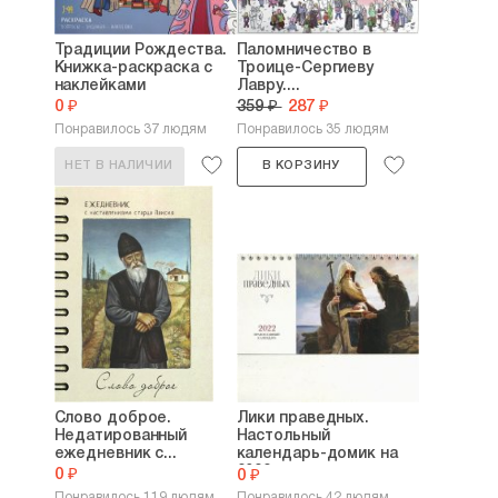
Традиции Рождества.
Паломничество в
Книжка-раскраска с
Троице-Сергиеву
наклейками
Лавру....
0 ₽
359 ₽
287 ₽
Понравилось 37 людям
Понравилось 35 людям
НЕТ В НАЛИЧИИ
В КОРЗИНУ
Слово доброе.
Лики праведных.
Недатированный
Настольный
ежедневник с...
календарь-домик на
2022...
0 ₽
0 ₽
Понравилось 119 людям
Понравилось 42 людям