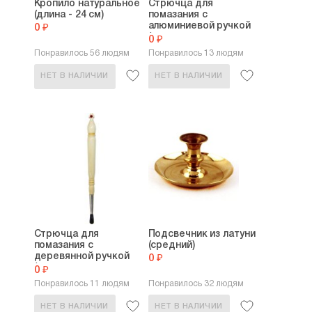
Кропило натуральное
Стрючца для
(длина - 24 см)
помазания с
алюминиевой ручкой
0 ₽
(длина:...
0 ₽
Понравилось 56 людям
Понравилось 13 людям
НЕТ В НАЛИЧИИ
НЕТ В НАЛИЧИИ
Стрючца для
Подсвечник из латуни
помазания с
(средний)
деревянной ручкой
0 ₽
(длина...
0 ₽
Понравилось 11 людям
Понравилось 32 людям
НЕТ В НАЛИЧИИ
НЕТ В НАЛИЧИИ