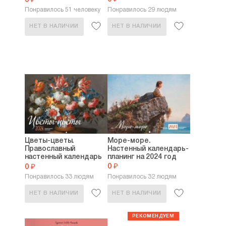
0 ₽
Понравилось 51 человеку
Понравилось 29 людям
НЕТ В НАЛИЧИИ
НЕТ В НАЛИЧИИ
Цветы-цветы.
Море-море.
Православный
Настенный календарь-
настенный календарь
планинг на 2024 год
на...
0 ₽
0 ₽
Понравилось 33 людям
Понравилось 32 людям
НЕТ В НАЛИЧИИ
НЕТ В НАЛИЧИИ