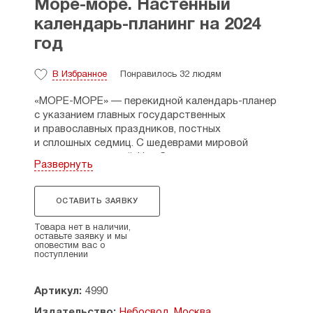
Море-море. Настенный
календарь-планинг на 2024
год
В Избранное
Понравилось 32 людям
«МОРЕ-МОРЕ» — перекидной календарь-планер
с указанием главных государственных
и православных праздников, постных
и сплошных седмиц. С шедеврами мировой
живописи и поэзией. На обороте издания
Развернуть
приятный бонус — закладки с фрагментами
картин.
ОСТАВИТЬ ЗАЯВКУ
Мелованная глянцевая бумага,
высококачественая печать.
Товара нет в наличии,
оставьте заявку и мы
оповестим вас о
В настенном календаре-планинге для всей семьи
поступлении
можно не только следить за временем,
но и прописывать свои планы, делать заметки,
фиксировать важные даты. Вы вольны
Артикул:
4990
наполнить настенный календарь теми датами
Издательство:
Небосвод, Москва