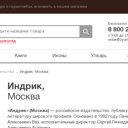
ра и гарантии
Как экономить в нашем магазине
Бесплатно 
8 800 
с 9:00 до 
order@zyorn
шоколад
Книги
Иконы
Утварь
ельства
→
Индрик, Москва
Индрик,
Москва
«Индрик» (Москва)
— российское издательство, публик
литературу широкого профиля. Основано в 1992 году. Ге
Алексеевич Вах, исполнительный директор Сергей Геннади