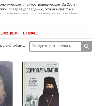
логическое и искусствоведческое. За 20 лет
тике, литературоведению, этнолингвистике,
ых, западных и южных славян, по этнографии
Издательский план последних лет включает в себя
ак правило, это фундаментальные научные труды
разующие прочную базу для исследований самого
а подороже
По скидке
ь в этой рубрике: