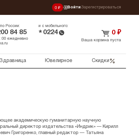
Войти
Зарегистрироваться
0 ₽
по России:
и с мобильного:
200 84 85
0224
*
0
₽
21:00 ежедневно
Ваша корзина пуста
a.ru
Здравница
Ювелирное
Скидки
ующее академическую гуманитарную научную
неральный директор издательства «Индрик» — Кирилл
евич Григоренко, главный редактор — Татьяна