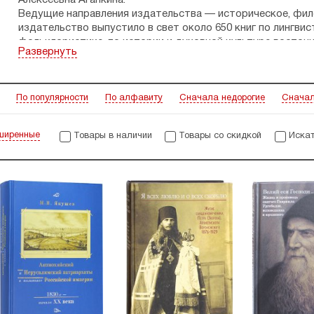
Алексеевна Агапкина.
Ведущие направления издательства — историческое, фило
издательство выпустило в свет около 650 книг по лингвис
фольклористике, по истории и духовной культуре восточн
Развернуть
и географии, святоотеческой письменности и искусству. 
в среднем примерно по
сорок-пятьдесят
изданий в год. К
и столь же фундаментальные публикации источников, об
широкого профиля.
По популярности
По алфавиту
Сначала недорогие
Сначал
ширенные
Товары в наличии
Товары со скидкой
Искат