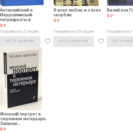
Антиохийский и
Я всех люблю и о всех
Велий еси Го
Иерусалимский
скорблю
0 ₽
патриархаты в
0 ₽
политике...
0 ₽
Понравилось 2 людям
Понравилось 33 людям
Понравилось 
НЕТ В НАЛИЧИИ
НЕТ В НАЛИЧИИ
НЕТ В НАЛ
Женский портрет в
тюремном интерьере.
Записки...
0 ₽