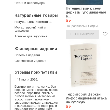
Четки и аксессуары
Путешествие к семи
церквам, упоминаемым
Натуральные товары
в...
0 ₽
Натуральная косметика
Понравилось 5 людям
Монастырский чай и
сладости
НЕТ В НАЛИЧИИ
Товары для здоровья
Ювелирные изделия
Золотые изделия
Серебряные изделия
ОТЗЫВЫ ПОКУПАТЕЛЕЙ
17 июля 2026:
Быстро, понятно, легко, без
нервов, можно задать любой
вопрос, обратная связь в
Территория Церкви.
любой момент. Интересный
Информационная атака
ассортимент, понятное
на Русскую...
описание продукта продажи.
я заказывала не один раз и
0 ₽
приходит все в отличном