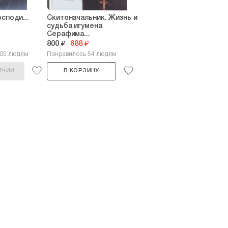
споди...
Скитоначальник. Жизнь и
судьба игумена
Серафима...
800 ₽
688 ₽
105 людям
Понравилось 54 людям
ИЧИИ
В КОРЗИНУ