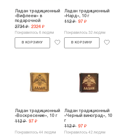
Ладан традиционный
Ладан традиционный
«Вифлеем» в
«Нард», 10 г
подарочной
112 ₽
97 ₽
упаковке...
2734 ₽
2324 ₽
Понравилось 6 людям
Понравилось 32 людям
В КОРЗИНУ
В КОРЗИНУ
Ладан традиционный
Ладан традиционный
«Воскресение», 10 г
«Черный виноград», 10
г
112 ₽
97 ₽
112 ₽
97 ₽
Понравилось 44 людям
Понравилось 42 людям