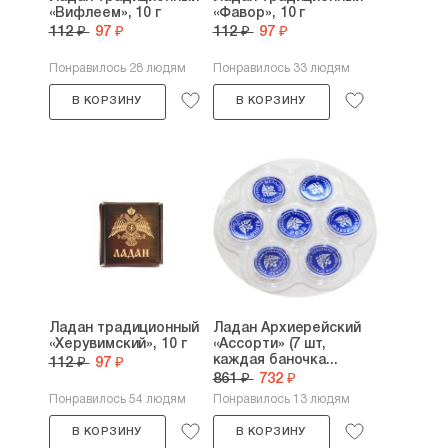
«Вифлеем», 10 г
«Фавор», 10 г
112 ₽
97 ₽
112 ₽
97 ₽
Понравилось 28 людям
Понравилось 33 людям
В КОРЗИНУ
В КОРЗИНУ
Ладан традиционный
Ладан Архиерейский
«Херувимский», 10 г
«Ассорти» (7 шт,
каждая баночка...
112 ₽
97 ₽
861 ₽
732 ₽
Понравилось 54 людям
Понравилось 13 людям
В КОРЗИНУ
В КОРЗИНУ