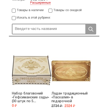
Расширенные
Товары в наличии
Товары со скидкой
Искать в этой рубрике:
Набор благовоний
Ладан традиционный
«Гефсиманские сады»
«Пасхалия» в
(30 штук по 5...
подарочной
упаковке...
0 ₽
2734 ₽
2324 ₽