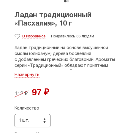
Ладан традиционный
«Пасхалия», 10 г
В Избранное
Понравилось 36 людям
Ладан традиционный на основе высушенной
смолы (олибанум) дерева босвеллия
с добавлением греческих благовоний. Ароматы
серии «Традиционный» обладают приятным
насыщенным травяным либо цветочным
Развернуть
оттенком.
97 ₽
112 ₽
Количество
1 шт.