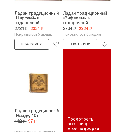
Ладан традиционный
Ладан традиционный
«Царский» в
«Вифлеем» в
подарочной
подарочной
упаковке...
упаковке...
2734 ₽
2324 ₽
2734 ₽
2324 ₽
Понравилось 5 людям
Понравилось 6 людям
В КОРЗИНУ
В КОРЗИНУ
Ладан традиционный
«Нард», 10 г
Посмотреть
112 ₽
97 ₽
все товары
этой подборки