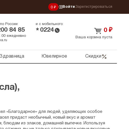
Войти
Зарегистрироваться
0 ₽
по России:
и с мобильного:
200 84 85
0224
*
0
₽
21:00 ежедневно
Ваша корзина пуста
a.ru
Здравница
Ювелирное
Скидки
ла),
сел «Благодарное» для людей, уделяющих особое
асел придаст необычный, новый вкус и аромат
, блюдам из злаков, домашней выпечке. Используя