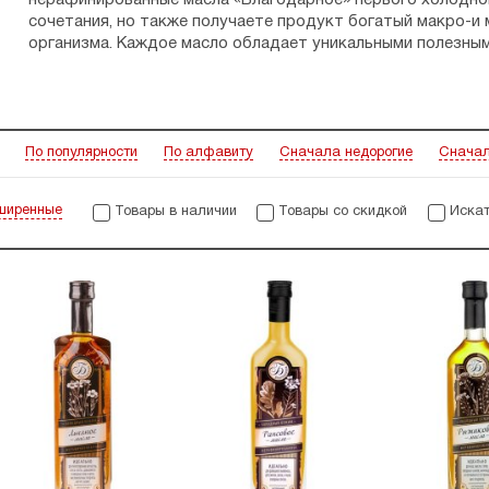
нерафинированные масла «Благодарное» первого холодног
сочетания, но также получаете продукт богатый макро-и
организма. Каждое масло обладает уникальными полезным
По популярности
По алфавиту
Сначала недорогие
Сначал
ширенные
Товары в наличии
Товары со скидкой
Искат