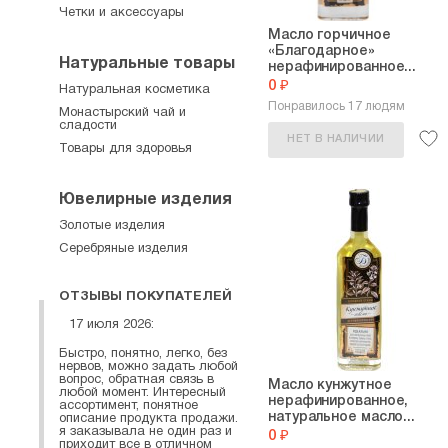
Четки и аксессуары
Масло горчичное
«Благодарное»
Натуральные товары
нерафинированное...
0 ₽
Натуральная косметика
Понравилось 17 людям
Монастырский чай и
сладости
НЕТ В НАЛИЧИИ
Товары для здоровья
Ювелирные изделия
Золотые изделия
Серебряные изделия
ОТЗЫВЫ ПОКУПАТЕЛЕЙ
17 июля 2026:
Быстро, понятно, легко, без
нервов, можно задать любой
вопрос, обратная связь в
Масло кунжутное
любой момент. Интересный
нерафинированное,
ассортимент, понятное
натуральное масло...
описание продукта продажи.
я заказывала не один раз и
0 ₽
приходит все в отличном