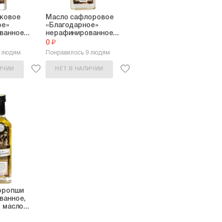
ковое
Масло сафлоровое
ое»
«Благодарное»
анное...
нерафинированное...
0 ₽
8 людям
Понравилось 9 людям
ИЧИИ
НЕТ В НАЛИЧИИ
оропши
ванное,
 масло...