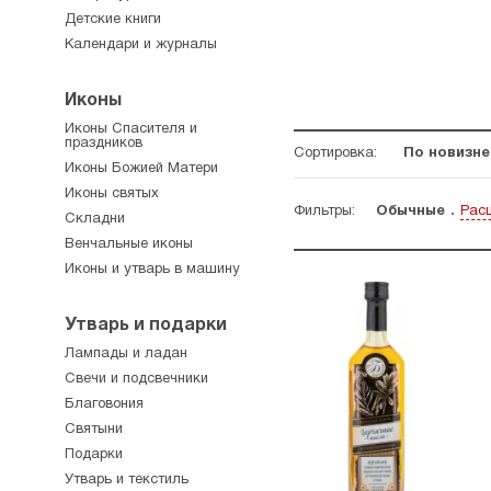
Детские книги
Календари и журналы
Иконы
Иконы Спасителя и
праздников
Сортировка:
По новизне
Иконы Божией Матери
Иконы святых
Фильтры:
Обычные
Рас
Складни
Венчальные иконы
Иконы и утварь в машину
Утварь и подарки
Лампады и ладан
Свечи и подсвечники
Благовония
Святыни
Подарки
Утварь и текстиль