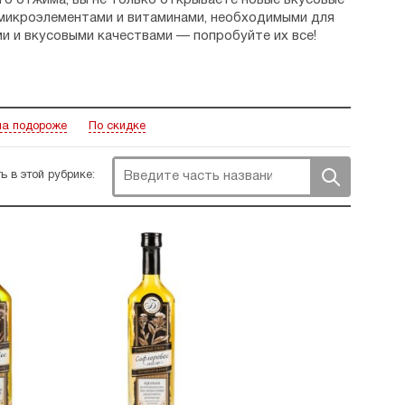
о отжима, вы не только открываете новые вкусовые
 микроэлементами и витаминами, необходимыми для
и и вкусовыми качествами — попробуйте их все!
а подороже
По скидке
ь в этой рубрике: