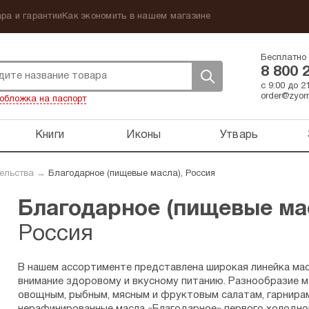
ра и гарантии
Как экономить в нашем магазине
Бесплатно 
8 800 
с 9:00 до 
order@zyorn
обложка на паспорт
Книги
Иконы
Утварь
ельства
→
Благодарное (пищевые масла), Россия
Благодарное (пищевые мас
Россия
В нашем ассортименте представлена широкая линейка ма
внимание здоровому и вкусному питанию. Разнообразие м
овощным, рыбным, мясным и фруктовым салатам, гарнирам