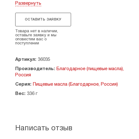
горький вкус. Регулярное употребление этого
Развернуть
масла обеспечит организм жирной кислотой
омега-9, которая способствует укреплению
иммунитета. Горчичное масло идеально для
ОСТАВИТЬ ЗАЯВКУ
заправки салатов, супов, мясных и рыбных блюд.
Используется в мариновании овощей и грибов,
Товара нет в наличии,
оставьте заявку и мы
является природным антисептиком в
оповестим вас о
консервировании.
поступлении
Горчица выращена: Россия, Ставропольский
Артикул:
36035
край, Благодарненский район.
Производитель:
Благодарное (пищевые масла),
Хранить в затемнённом месте. После вскрытия
Россия
упаковки продукт хранить холодильнике.
Серия:
Пищевые масла (Благодарное, Россия)
Состав: горчичное масло, коричневое
Вес:
336 г
нерафинированное.
Объем 100 мл.
Написать отзыв