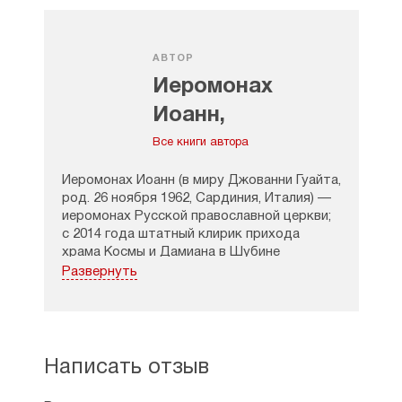
АВТОР
Иеромонах
Иоанн,
Джованни
Все книги автора
Гуайта
Иеромонах Иоанн (в миру Джованни Гуайта,
род. 26 ноября 1962, Сардиния, Италия) —
иеромонах Русской православной церкви;
с 2014 года штатный клирик прихода
храма Космы и Дамиана в Шубине
в Москве. Итальянский и российский
Развернуть
историк, исследователь Восточного
христианства и писатель.
Автор ряда книг по истории Армении,
работ по русской духовности, переводов
Написать отзыв
русской духовной литературы.
Составитель обширного «Словаря