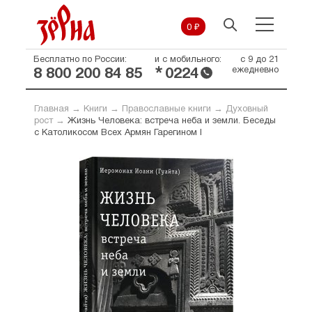
0 ₽
Бесплатно по России:
и с мобильного:
с 9 до 21
*
ежедневно
8 800 200 84 85
0224
Главная
→
Книги
→
Православные книги
→
Духовный
рост
→
Жизнь Человека: встреча неба и земли. Беседы
с Католикосом Всех Армян Гарегином I