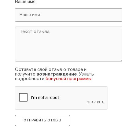
Ваше имя
по православной агиологии». Преподавал
в Московском государственном
лингвистическом университете
и Российском государственном
гуманитарном университете.
Оставьте свой отзыв о товаре и
получите
вознаграждение
. Узнать
подробности
бонусной программы
.
ОТПРАВИТЬ ОТЗЫВ