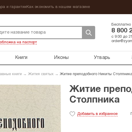
ра и гарантии
Как экономить в нашем магазине
Бесплатно 
8 800 
с 9:00 до 
order@zyorn
обложка на паспорт
Книги
Иконы
Утварь
авные книги
→
Жития святых
→
Житие преподобного Никиты Столпник
Житие препо
Столпника
Добавить
в избранное