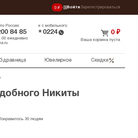
Войти
Зарегистрироваться
0 ₽
по России:
и с мобильного:
200 84 85
0224
*
0
₽
21:00 ежедневно
Ваша корзина пуста
a.ru
Здравница
Ювелирное
Скидки
а
добного Никиты
Понравилось 30 людям