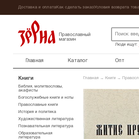
Доставка и оплата
Как сделать заказ
Условия возврата това
Православный
магазин
Люди ищут:
Главная
Каталог
Опт
Книги
Главная
→
Книги
→
Правосл
Библия, молитвословы,
акафисты
Богослужебные книги и ноты
Православные книги
История и политика
Художественная литература
Познавательная литература
Образовательная
литература