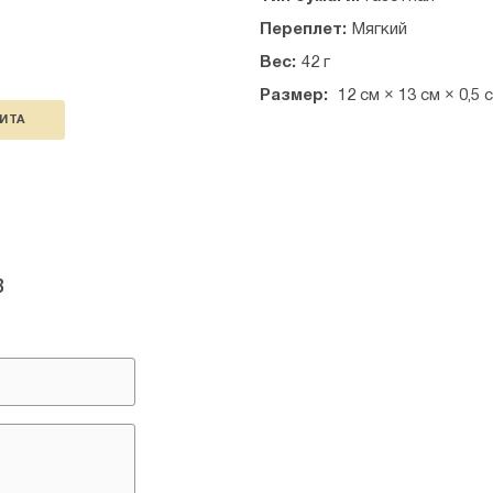
Переплет:
Мягкий
Вес:
42 г
Размер:
12 см × 13 см × 0,5 
ИТА
в