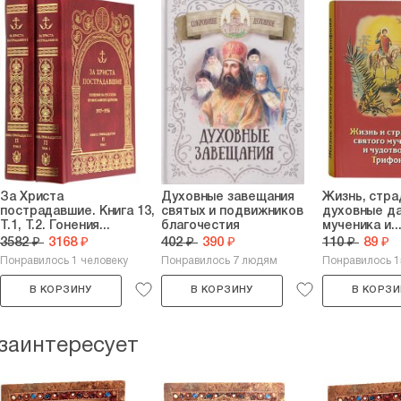
За Христа
Духовные завещания
Жизнь, стра
пострадавшие. Книга 13,
святых и подвижников
духовные да
Т.1, Т.2. Гонения...
благочестия
мученика и..
3582 ₽
3168 ₽
402 ₽
390 ₽
110 ₽
89 ₽
Понравилось 1 человеку
Понравилось 7 людям
Понравилось 
В КОРЗИНУ
В КОРЗИНУ
В КОРЗИ
 заинтересует