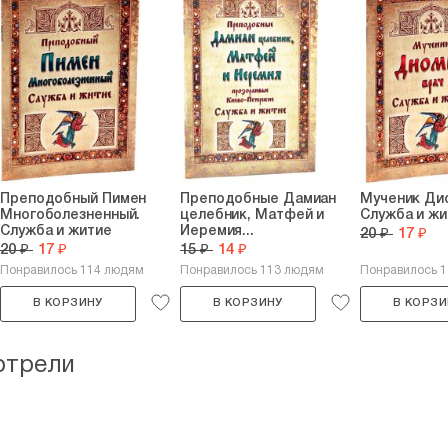
Преподобный Пимен
Преподобные Дамиан
Мученик Ди
Многоболезненный.
целебник, Матфей и
Служба и жи
Служба и житие
Иеремия...
20 ₽
17 ₽
20 ₽
17 ₽
15 ₽
14 ₽
Понравилось 114 людям
Понравилось 113 людям
Понравилось 1
В КОРЗИНУ
В КОРЗИНУ
В КОРЗИ
отрели