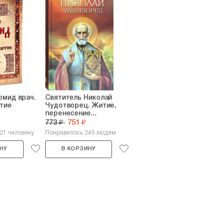
омид врач.
Святитель Николай
тие
Чудотворец. Житие,
перенесение...
773 ₽
751 ₽
21 человеку
Понравилось 245 людям
НУ
В КОРЗИНУ