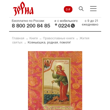
0 ₽
Бесплатно по России:
и с мобильного:
с 9 до 21
*
ежедневно
8 800 200 84 85
0224
Главная
→
Книги
→
Православные книги
→
Жития
святых
→
Ксеньюшка, родная, помоги!