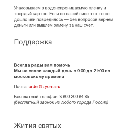
отдаляют нас от Христа, приводится
в книге отца Николая Булгакова.
Упаковываем в водонепроницаемую пленку и
твердый картон. Если по нашей вине что-то не
См. также:
1380 полезнейших советов
дошло или повредилось — без вопросов вернем
батюшки своим прихожанам
,
Как жить по
деньги или вышлем замену за наш счет.
воле Божией. Биографический очерк
,
Слова. Том VI: О молитве
Поддержка
Всегда рады вам помочь
Мы на связи каждый день с 9:00 до 21:00 по
московскому времени
Почта:
order@zyorna.ru
Бесплатный телефон: 8 800 200 84 85
(бесплатный звонок из любого города России)
Жития святых