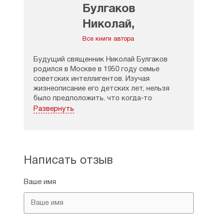
Булгаков
Николай,
священник
Все книги автора
Будущий священник Николай Булгаков
родился в Москве в 1950 году семье
советских интеллигентов. Изучая
жизнеописание его детских лет, нельзя
было предположить, что когда-то
он станет церковным пастырем. Николай
Развернуть
Булгаков рос в столичной коммуналке, где
была жива память о революции, и во всём
царил советский дух. Но даже в такой
обстановке душа его стремилась к вечным
истинам: во время учёбы в Московском
Написать отзыв
государственном университете
на факультете журналистике в рамках
Ваше имя
дисциплины «Научный атеизм» он прочитал
Евангелие.
Выбор в пользу журналистики был сделан