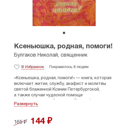
Ксеньюшка, родная, помоги!
Булгаков Николай, священник
В Избранное
Понравилось 8 людям
«Ксеньюшка, родная, помоги!» — книга, которая
включает житие, службу, акафист и молитвы
святой блаженной Ксении Петербургской,
а также случаи чудесной помощи
по её молитвам, собранные в Русской
Развернуть
Православной Церкви Заграницей.
144 ₽
165 ₽