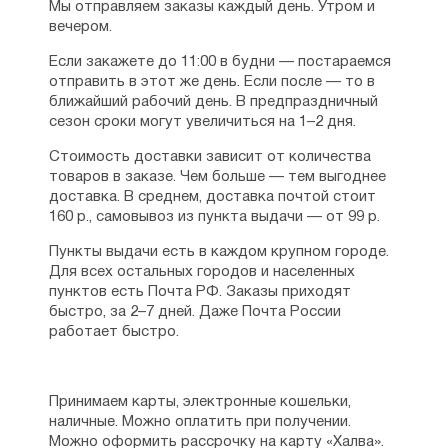
Мы отправляем заказы каждый день. Утром и
некоторое время — в священника. Местом
вечером.
его служения стал храм города
Жуковский, освящённый в честь
Если закажете до 11:00 в будни — постараемся
Державной иконы Божией Матери,
отправить в этот же день. Если после — то в
в строительстве которого отец Николай
ближайший рабочий день. В предпраздничный
принимал непосредственное участие.
сезон сроки могут увеличиться на 1–2 дня.
В последнее время протоиерей Николай
Стоимость доставки зависит от количества
Булгаков пишет книги для детей, и книги,
товаров в заказе. Чем больше — тем выгоднее
помогающие разобраться в церковной
доставка. В среднем, доставка почтой стоит
жизни. Одна из самых известных — это
160 р., самовывоз из пункта выдачи — от 99 р.
книга с говорящим названием «
Ещё
Пункты выдачи есть в каждом крупном городе.
успеем? 33 „причины“ не ходить в храм
».
Для всех остальных городов и населенных
Она обращена ко всем сомневающимся,
пунктов есть Почта РФ. Заказы приходят
полагающим, что спастись можно и без
быстро, за 2–7 дней. Даже Почта России
участия в церковной жизни, считающим,
работает быстро.
что «Бога в душе» достаточно, чтобы
причислить себя к верующим людям.
Число 33 неслучайно, именно столько
прожил Иисус Христос, пришедший с мир,
Принимаем карты, электронные кошельки,
чтобы вести нас за собой, и столько же
наличные. Можно оплатить при получении.
так называемых приёмов, которые
Можно оформить рассрочку на карту «Халва».