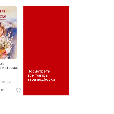
хе:
 история.
Посмотреть
все товары
этой подборки
8 людям
НУ