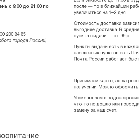
чь
Если закажете до 11:00 в бу
ь с 9:00 до 21:00 по
после — то в ближайший раб
увеличиться на 1–2 дня.
Стоимость доставки зависит
выгоднее доставка. В средне
00 200 84 85
пункта выдачи — от 99 р.
юбого города России)
Пункты выдачи есть в каждо
населенных пунктов есть Поч
Почта России работает быст
Принимаем карты, электронн
получении. Можно оформить 
Упаковываем в водонепрониц
что-то не дошло или повред
замену за наш счет.
воспитание