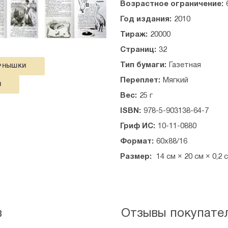
Возрастное ограничение:
Год издания:
2010
Тираж:
20000
Страниц:
32
Тип бумаги:
Газетная
РНЫШКИ
Переплет:
Мягкий
Й
Вес:
25 г
ISBN:
978-5-903138-64-7
Гриф ИС:
10-11-0880
Формат:
60х88/16
Размер:
14 см × 20 см × 0,2 
в
Отзывы покупате