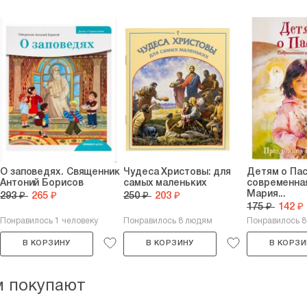
О заповедях. Священник
Чудеса Христовы: для
Детям о Пас
Антоний Борисов
самых маленьких
современная
Мария...
293 ₽
265 ₽
250 ₽
203 ₽
175 ₽
142 ₽
Понравилось 1 человеку
Понравилось 8 людям
Понравилось 
В КОРЗИНУ
В КОРЗИНУ
В КОРЗИ
м покупают