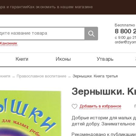
ра и гарантии
Как экономить в нашем магазине
Бесплатно 
8 800 
с 9:00 до 
order@zyorn
Канонник
Книги
Иконы
Утварь
 книги
→
Православное воспитание
→
Зернышки. Книга третья
Зернышки. К
Добавить
в избранное
Добрые истории для малых д
детей добру. Занимательное 
Рекомендовано к публикации