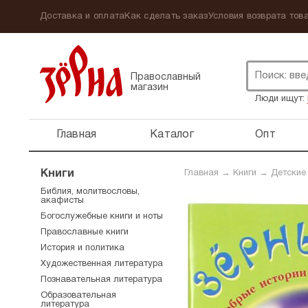
Доставка и оплата
Как сделать заказ
Условия возврата това
Православный
магазин
Люди ищут:
Главная
Каталог
Опт
Книги
Главная
→
Книги
→
Детские
Библия, молитвословы,
акафисты
Богослужебные книги и ноты
Православные книги
История и политика
Художественная литература
Познавательная литература
Образовательная
литература