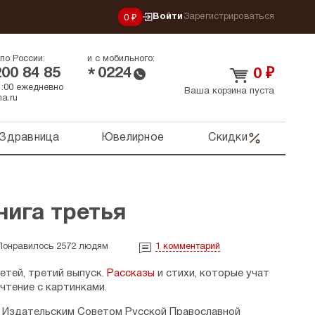
Войти
Зарегистрироваться
0 ₽
по России:
и с мобильного:
200 84 85
0224
*
0
₽
21:00 ежедневно
Ваша корзина пуста
a.ru
Здравница
Ювелирное
Скидки
нига третья
Понравилось 2572 людям
1
комментарий
етей, третий выпуск.
Рассказы
и стихи, которые учат
чтение с картинками.
 Издательским Советом Русской Православной