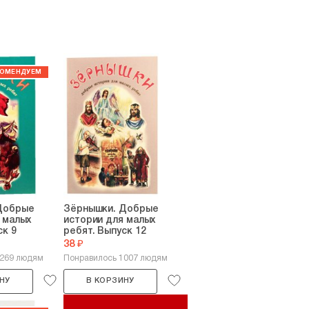
Добрые
Зёрнышки. Добрые
 малых
истории для малых
ск 9
ребят. Выпуск 12
38 ₽
2269 людям
Понравилось 1007 людям
НУ
В КОРЗИНУ