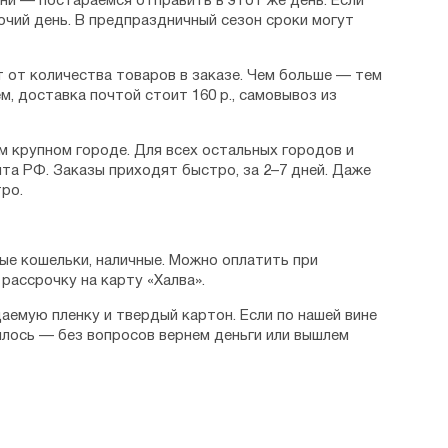
дни — постараемся отправить в этот же день. Если
очий день. В предпраздничный сезон сроки могут
 от количества товаров в заказе. Чем больше — тем
м, доставка почтой стоит 160 р., самовывоз из
м крупном городе. Для всех остальных городов и
та РФ. Заказы приходят быстро, за 2–7 дней. Даже
ро.
ые кошельки, наличные. Можно оплатить при
рассрочку на карту «Халва».
аемую пленку и твердый картон. Если по нашей вине
илось — без вопросов вернем деньги или вышлем