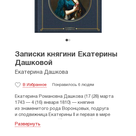
Записки княгини Екатерины
Дашковой
Екатерина Дашкова
В Избранное
Понравилось 6 людям
Екатерина Романовна Дашкова (17 (28) марта
1743 — 4 (16) января 1810) — княгиня
из знаменитого рода Воронцовых, подруга
и сподвижница Екатерины II и первая в мире
женщина-директор Императорской академии
Развернуть
наук и художеств (Российской академии наук).