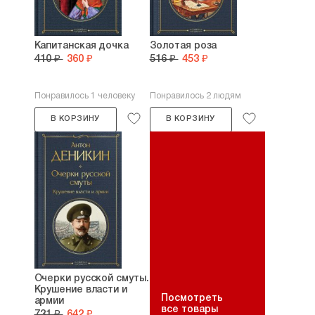
Капитанская дочка
Золотая роза
410 ₽
360 ₽
516 ₽
453 ₽
Понравилось 1 человеку
Понравилось 2 людям
В КОРЗИНУ
В КОРЗИНУ
Очерки русской смуты.
Крушение власти и
Посмотреть
армии
все товары
731 ₽
642 ₽