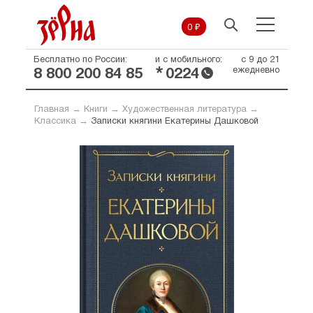
0 ₽
Бесплатно по России:
и с мобильного:
с 9 до 21
*
ежедневно
8 800 200 84 85
0224
Главная
→
Книги
→
Художественная литература
→
Классика
→
Записки княгини Екатерины Дашковой