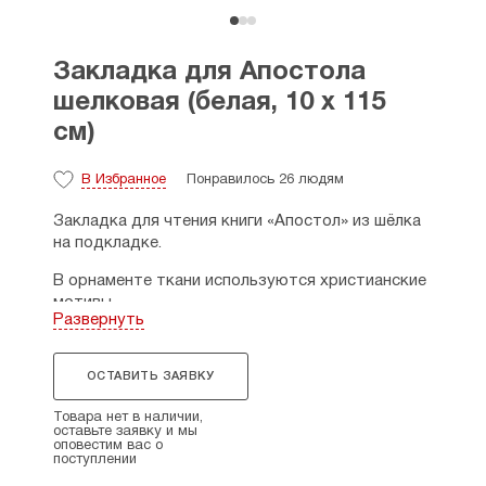
Закладка для Апостола
шелковая (белая, 10 х 115
см)
В Избранное
Понравилось 26 людям
Закладка для чтения книги «Апостол» из шёлка
на подкладке.
В орнаменте ткани используются христианские
мотивы.
Развернуть
Крест нашивной, вышит на замше.
Бахрома: метанит.
ОСТАВИТЬ ЗАЯВКУ
Размер: длина — 115 см., ширина — 10 см.
Товара нет в наличии,
оставьте заявку и мы
оповестим вас о
поступлении