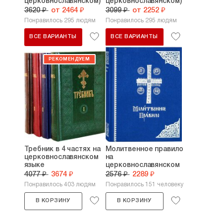
церковнославянском)
церковнославянском)
3620 ₽
от 2464 ₽
3099 ₽
от 2252 ₽
Понравилось 295 людям
Понравилось 295 людям
ВСЕ ВАРИАНТЫ
ВСЕ ВАРИАНТЫ
Требник в 4 частях на
Молитвенное правило
церковнославянском
на
языке
церковнославянском
4077 ₽
3674 ₽
2576 ₽
2289 ₽
Понравилось 403 людям
Понравилось 151 человеку
В КОРЗИНУ
В КОРЗИНУ