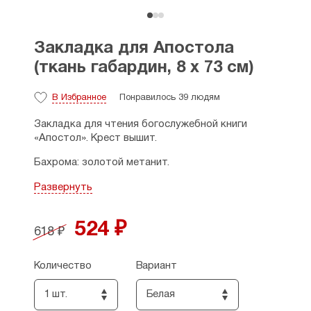
Закладка для Апостола
(ткань габардин, 8 х 73 см)
В Избранное
Понравилось 39 людям
Закладка для чтения богослужебной книги
«Апостол». Крест вышит.
Бахрома: золотой метанит.
Материал: габардин.
Развернуть
Размеры: 8 х 73 см.
524 ₽
618 ₽
Страна производитель: Россия.
Количество
Вариант
1 шт.
Белая