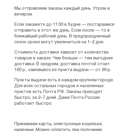
книг — «Апостольские поучения. Полный
Мы отправляем заказы каждый день. Утром и
годовой праздничный круг», в этой книге
вечером.
собраны размышления схиархимандрита
Авраама, относящиеся к посланиям
Если закажете до 11:00 в будни — постараемся
Апостолов, в основу положено толкование
отправить в этот же день. Если после — то в
богослова Трембеласа.
ближайший рабочий день. В предпраздничный
сезон сроки могут увеличиться на 1–2 дня.
Великий Пост
— особое время для
монашествующих и мирян, пройти его
Стоимость доставки зависит от количества
достойно и с пользой не такая простая
товаров в заказе. Чем больше — тем выгоднее
задача. Оказать помощь в этом может
доставка. В среднем, доставка почтой стоит
книга схиархимандрита Авраама Рейдмана
160 р., самовывоз из пункта выдачи — от 99 р.
«Се, время покаяния... Великопостные
размышления», в которой он помогает
Пункты выдачи есть в каждом крупном городе.
проделать этот нелёгкий путь с Божьей
Для всех остальных городов и населенных
помощью, изучая Евангелие, Покаянный
пунктов есть Почта РФ. Заказы приходят
Канон Андрея Критского, молясь в храме
быстро, за 2–7 дней. Даже Почта России
и дома.
работает быстро.
Принимаем карты, электронные кошельки,
наличные. Можно оплатить при получении.