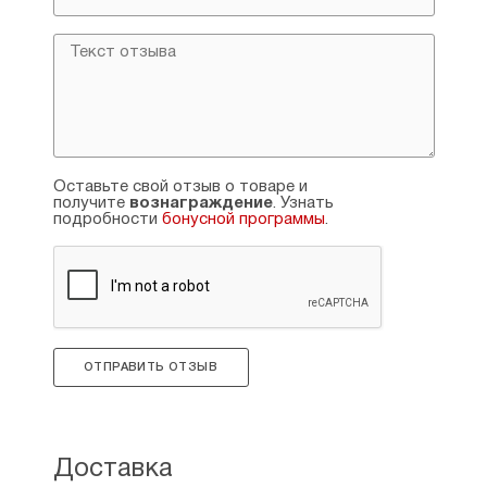
Ново-Тихвинского женского монастыря
в Екатеринбурге, отец Авраам был
возведён в сан игумена, в 2005 году был
пострижен в великую схиму. Помимо
активной деятельности, направленной
на улучшение монашеской жизни в Ново-
Тихвинском монастыре (с 2013 года
именуется Александро-Невский Ново-
Тихвинский монастырь), схиархимандрит
Оставьте свой отзыв о товаре и
получите
вознаграждение
. Узнать
Авраам Рейдман основал мужской
подробности
бонусной программы
.
монастырь во имя Всемилостивого Спаса,
который находится недалеко
от знаменитого Верхотурья в Свято-
Косьминской пустыни. Схиархимандрит
Авраам — духовник обеих обителей.
Пребывая долгое время в монашеском
ОТПРАВИТЬ ОТЗЫВ
постриге, отец Авраам накопил богатый
духовной опыт, который стремится
передать в своих книгах, многие
из которых выпущены издательством
Александро-Невского Ново-Тихвинского
Доставка
монастыря. Одна из самых популярных