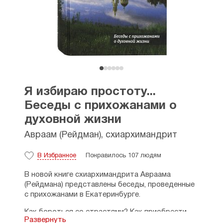
Я избираю простоту...
Беседы с прихожанами о
духовной жизни
Авраам (Рейдман), схиархимандрит
В Избранное
Понравилось 107 людям
В новой книге схиархимандрита Авраама
(Рейдмана) представлены беседы, проведенные
с прихожанами в Екатеринбурге.
Как бороться со страстями? Как приобрести
Развернуть
добродетели? Как научиться жить