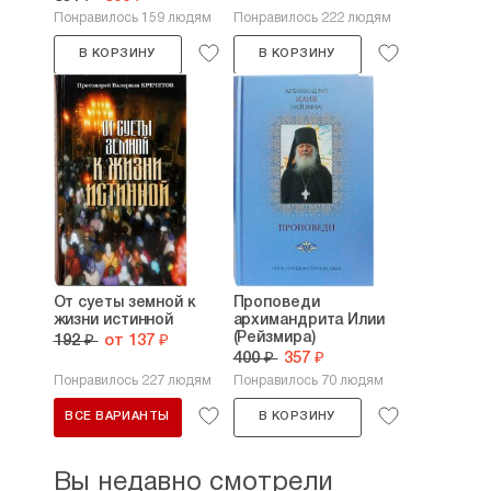
Понравилось 159 людям
Понравилось 222 людям
В КОРЗИНУ
В КОРЗИНУ
От суеты земной к
Проповеди
жизни истинной
архимандрита Илии
(Рейзмира)
192 ₽
от 137 ₽
400 ₽
357 ₽
Понравилось 227 людям
Понравилось 70 людям
ВСЕ ВАРИАНТЫ
В КОРЗИНУ
Вы недавно смотрели