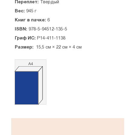
Переплет:
Твердый
Часть 5. О борьбе со страстями
Вес:
945 г
Книг в пачке:
6
ISBN:
978-5-94512-135-5
Гриф ИС:
Р14-411-1138
Размер:
15,5 см × 22 см × 4 см
А4