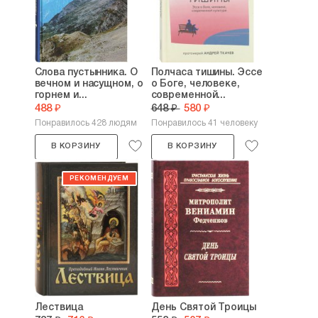
Слова пустынника. О
Полчаса тишины. Эссе
вечном и насущном, о
о Боге, человеке,
горнем и...
современной...
488 ₽
648 ₽
580 ₽
Понравилось 428 людям
Понравилось 41 человеку
В КОРЗИНУ
В КОРЗИНУ
Лествица
День Святой Троицы