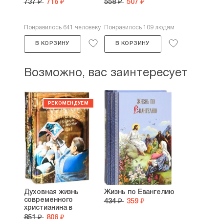
737 ₽
716 ₽
558 ₽
507 ₽
Понравилось 641 человеку
Понравилось 109 людям
В КОРЗИНУ
В КОРЗИНУ
Возможно, вас заинтересует
Духовная жизнь
Жизнь по Евангелию
современного
434 ₽
359 ₽
христианина в
вопросах и...
851 ₽
806 ₽