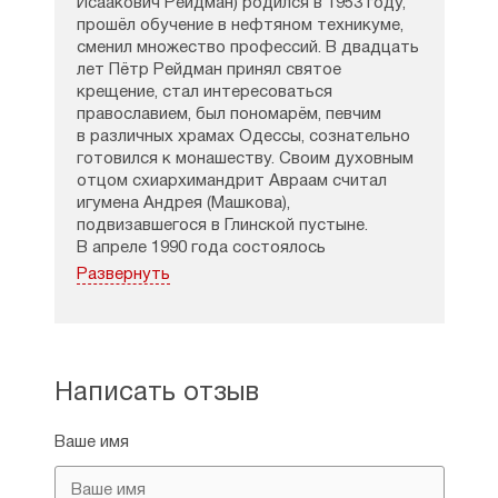
Исаакович Рейдман) родился в 1953 году,
прошёл обучение в нефтяном техникуме,
сменил множество профессий. В двадцать
лет Пётр Рейдман принял святое
крещение, стал интересоваться
православием, был пономарём, певчим
в различных храмах Одессы, сознательно
готовился к монашеству. Своим духовным
отцом схиархимандрит Авраам считал
игумена Андрея (Машкова),
подвизавшегося в Глинской пустыне.
В апреле 1990 года состоялось
рукоположение Петра Рейдмана
Развернуть
в иеродиаконы, а в мае того же года его
постригли в малую схиму в Покровском
соборе Тобольска с наречением имени
Авраам, после этого он становится
насельником Абалакского монастыря
Написать отзыв
Тобольска.
Ваше имя
В начале 90-х гг. иеромонах Авраам был
переведён в Екатеринбургскую епархию,
здесь он активно занялся возрождением