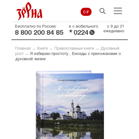
0 ₽
Бесплатно по России:
и с мобильного:
с 9 до 21
*
ежедневно
8 800 200 84 85
0224
Главная
→
Книги
→
Православные книги
→
Духовный
рост
→
Я избираю простоту... Беседы с прихожанами о
духовной жизни