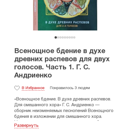
Всенощное бдение в духе
древних распевов для двух
голосов. Часть 1. Г. С.
Андриенко
В Избранное
Понравилось 3 людям
«Всенощное бдение. В духе древних распевов.
Для смешанного хора» Г. С. Андриенко —
сборник неизменяемых песнопений Всенощного
бдения в изложении для смешанного хора.
Музыка цикла предназначена главным образом
Развернуть
для исполнения на богослужении, но может быть