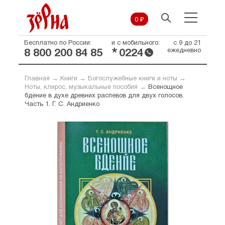
0 ₽
Бесплатно по России:
и с мобильного:
с 9 до 21
*
ежедневно
8 800 200 84 85
0224
Главная
→
Книги
→
Богослужебные книги и ноты
→
Ноты, клирос, музыкальные пособия
→
Всенощное
бдение в духе древних распевов для двух голосов.
Часть 1. Г. С. Андриенко