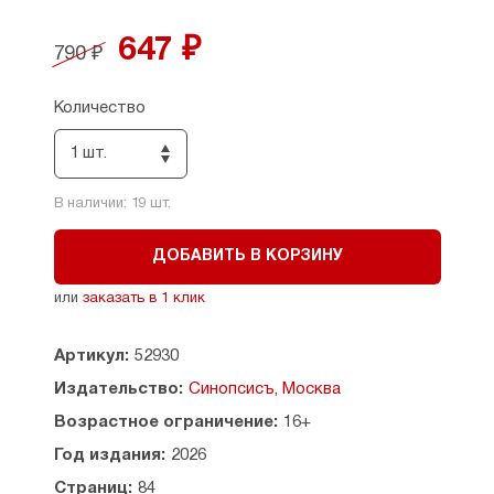
использована и в концертной практике.
Издание адресовано: хоровым коллективам,
647 ₽
790 ₽
регентам, хормейстерам, исследователям,
а также всем интересующимся православной
духовной музыкой.
Количество
1 шт.
В наличии:
19
шт.
ДОБАВИТЬ В КОРЗИНУ
или
заказать в 1 клик
Артикул:
52930
Издательство:
Синопсисъ, Москва
Возрастное ограничение:
16+
Год издания:
2026
Страниц:
84