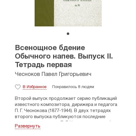
Всенощное бдение
Обычного напев. Выпуск II.
Тетрадь первая
Чесноков Павел Григорьевич
В Избранное
Понравилось 8 людям
Второй выпуск продолжает серию публикаций
известного композитора, дирижера и педагога
П. Г. Чеснокова (1877-1944). В двух тетрадях
второго выпуска публикуются последние
духовные сочинения П. Г. Чеснокова крупной
Развернуть
формы — Всенощное бдение (тетрадь 1)
и Литургия св. Иоанна Златоустого (тетрадь 2),