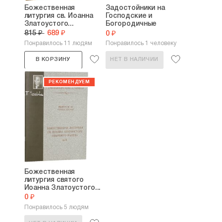
Божественная
Задостойники на
литургия св. Иоанна
Господские и
Златоустого...
Богородичные
праздники...
815 ₽
689 ₽
0 ₽
Понравилось 11 людям
Понравилось 1 человеку
В КОРЗИНУ
НЕТ В НАЛИЧИИ
Божественная
литургия святого
Иоанна Златоустого...
0 ₽
Понравилось 5 людям