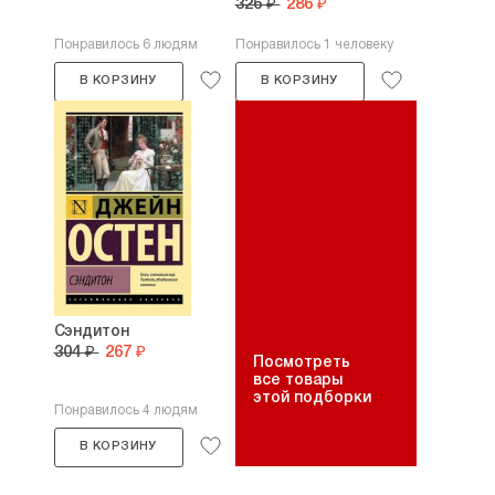
326 ₽
286 ₽
Понравилось 6 людям
Понравилось 1 человеку
В КОРЗИНУ
В КОРЗИНУ
Сэндитон
304 ₽
267 ₽
Посмотреть
все товары
этой подборки
Понравилось 4 людям
В КОРЗИНУ