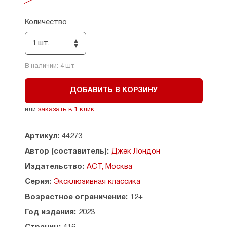
он и остался в Сан-Франциско. Однако
удастся ли ему, привычному к товариществу,
честности и грубоватой искренности
Количество
золотоискателей, выжить в финансовых
джунглях, где царят ложь, лицемерие
1 шт.
и холодный расчет? Выжить — и не потерять
себя?..
В наличии:
4
шт.
ДОБАВИТЬ В КОРЗИНУ
или
заказать в 1 клик
Артикул:
44273
Автор (составитель):
Джек Лондон
Издательство:
АСТ, Москва
Серия:
Эксклюзивная классика
Возрастное ограничение:
12+
Год издания:
2023