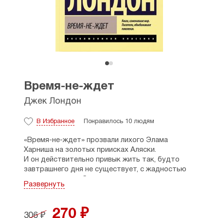
Время-не-ждет
Джек Лондон
В Избранное
Понравилось 10 людям
«Время-не-ждет» прозвали лихого Элама
Харниша на золотых приисках Аляски.
И он действительно привык жить так, будто
завтрашнего дня не существует, с жадностью
вырывать у судьбы все, что только можно,
Развернуть
наслаждаться даже опасностью, словно
увлекательной игрой. «Все или ничего», — таков
был его девиз в мире Белого безмолвия, таким
270 ₽
306 ₽