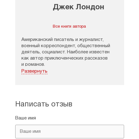
Джек Лондон
Все книги автора
Американский писатель и журналист,
военный корреспондент, общественный
деятель, социалист. Наиболее известен
как автор приключенческих рассказов
и романов.
Развернуть
Джек Лондон был вторым после
Х. К. Андерсена по издаваемости в СССР
зарубежным писателем за 1918–1986 годы:
общий тираж 956 изданий составил 77,153
млн экземпляров.
Написать отзыв
Ваше имя