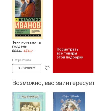
Тени исчезают в
полдень
Посмотреть
531 ₽
474 ₽
все товары
этой подборки
Нет рейтинга
В КОРЗИНУ
Возможно, вас заинтересует