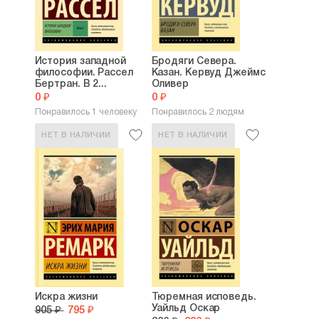
История западной
Бродяги Севера.
философии. Рассел
Казан. Кервуд Джеймс
Бертран. В 2...
Оливер
0 ₽
0 ₽
Понравилось 1 человеку
Понравилось 2 людям
НЕТ В НАЛИЧИИ
НЕТ В НАЛИЧИИ
Искра жизни
Тюремная исповедь.
Уайльд Оскар
905 ₽
795 ₽