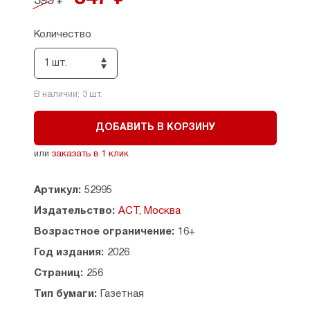
395 ₽
развития, анализирует кризисы возрастных
периодов и обосновывает фундаментальное
положение о ведущей роли обучения
Количество
в воспитании. Особое внимание уделено
проблеме формирования личности, мышления
1 шт.
и речи в раннем возрасте.
В наличии:
3
шт.
ДОБАВИТЬ В КОРЗИНУ
или
заказать в 1 клик
Артикул:
52995
Издательство:
АСТ, Москва
Возрастное ограничение:
16+
Год издания:
2026
Страниц:
256
Тип бумаги:
Газетная