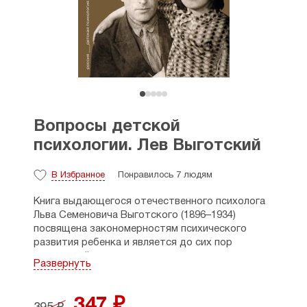
Вопросы детской
психологии. Лев Выготский
В Избранное
Понравилось 7 людям
Книга выдающегося отечественного психолога
Льва Семеновича Выготского (1896–1934)
посвящена закономерностям психического
развития ребенка и является до сих пор
актуальной для педагогов и психологов
Развернуть
по всему миру.
Автор раскрывает специфику детского
347 ₽