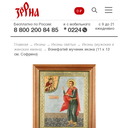
0 ₽
Бесплатно по России:
и с мобильного:
с 9 до 21
*
ежедневно
8 800 200 84 85
0224
Главная
→
Иконы
→
Иконы святых
→
Иконы (мужские и
женские имена)
→
Вонифатий мученик икона (11 х 13
см, Софрино)