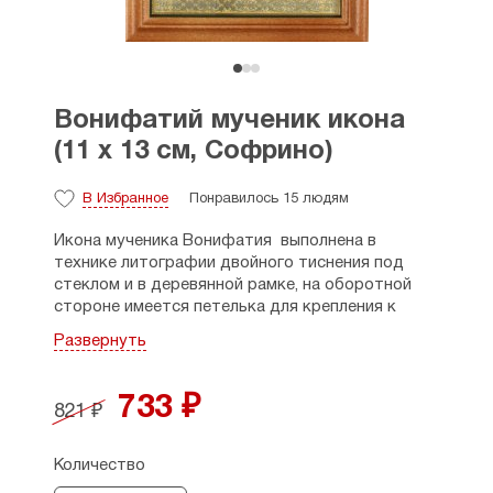
Вонифатий мученик икона
(11 х 13 см, Софрино)
В Избранное
Понравилось 15 людям
Икона мученика Вонифатия выполнена в
технике литографии двойного тиснения под
стеклом и в деревянной рамке, на оборотной
стороне имеется петелька для крепления к
стене.
Развернуть
День памяти: 1 января (н.ст.)
733 ₽
Размеры: 11 х 13 см, толщина - 2 см.
821 ₽
Страна производитель: Россия. МО Софрино.
Количество