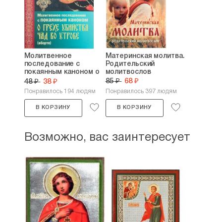
Молитвенное
Материнская молитва.
последование с
Родительский
покаянным каноном о
молитвослов
грехе...
85 ₽
68 ₽
48 ₽
38 ₽
Понравилось 194 людям
Понравилось 397 людям
В КОРЗИНУ
В КОРЗИНУ
Возможно, вас заинтересует