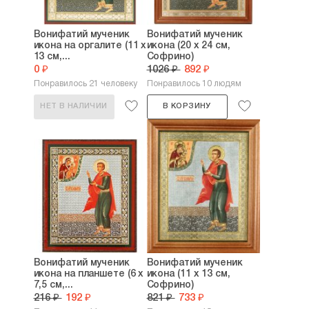
Вонифатий мученик
Вонифатий мученик
икона на оргалите (11 х
икона (20 х 24 см,
13 см,...
Софрино)
0 ₽
1026 ₽
892 ₽
Понравилось 21 человеку
Понравилось 10 людям
НЕТ В НАЛИЧИИ
В КОРЗИНУ
Вонифатий мученик
Вонифатий мученик
икона на планшете (6 х
икона (11 х 13 см,
7,5 см,...
Софрино)
216 ₽
192 ₽
821 ₽
733 ₽