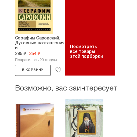
Серафим Саровский.
Духовные наставления
Посмотреть
и...
все товары
285 ₽
254 ₽
этой подборки
Понравилось 20 людям
В КОРЗИНУ
Возможно, вас заинтересует