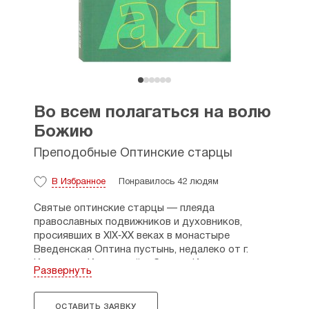
Во всем полагаться на волю
Божию
Преподобные Оптинские старцы
В Избранное
Понравилось 42 людям
Святые оптинские старцы — плеяда
православных подвижников и духовников,
просиявших в XIX‑XX веках в монастыре
Введенская Оптина пустынь, недалеко от г.
Козельска Калужской губернии. Из поколения
Развернуть
в поколение, от учителя к ученику передавали
оптинские старцы опыт молитвы, покаяния
и духовного рассуждения. Тысячи простых
ОСТАВИТЬ ЗАЯВКУ