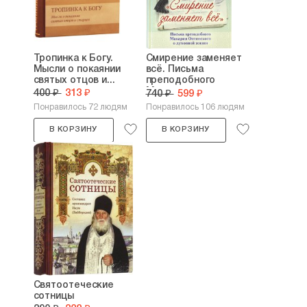
Тропинка к Богу.
Смирение заменяет
Мысли о покаянии
всё. Письма
святых отцов и...
преподобного
Макария...
400 ₽
313 ₽
740 ₽
599 ₽
Понравилось 72 людям
Понравилось 106 людям
В КОРЗИНУ
В КОРЗИНУ
Святоотеческие
сотницы