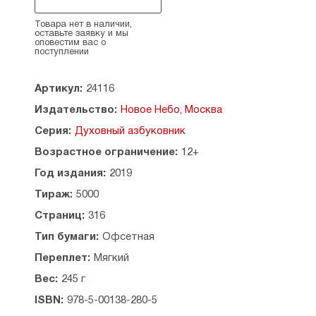
людей, дворянство и интеллигенция стекались
в Оптину за духовным окормлением.
Товара нет в наличии,
оставьте заявку и мы
Переоценить вклад оптинских старцев
оповестим вас о
в возрождение духовного смысла Православия
поступлении
на Руси и их влияние на русскую культуру
невозможно.
Артикул:
24116
Мысли святых преподобных оптинских старцев
Издательство:
Новое Небо, Москва
собраны по темам и расположены в алфавитном
Серия:
Духовный азбуковник
порядке для удобства читателей.
Возрастное ограничение:
12+
Год издания:
2019
Тираж:
5000
Страниц:
316
Тип бумаги:
Офсетная
Переплет:
Мягкий
Вес:
245 г
ISBN:
978-5-00138-280-5