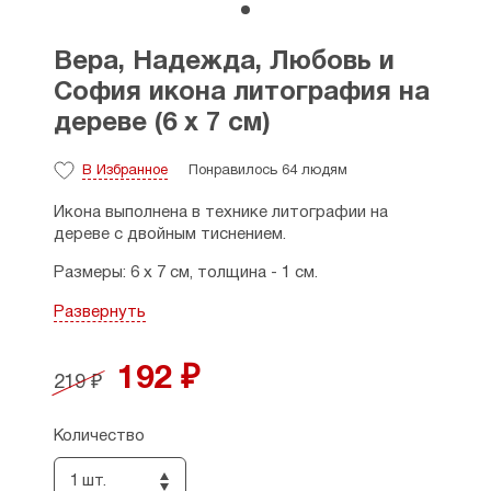
Вера, Надежда, Любовь и
София икона литография на
дереве (6 х 7 см)
В Избранное
Понравилось 64 людям
Икона выполнена в технике литографии на
дереве с двойным тиснением.
Размеры: 6 х 7 см, толщина - 1 см.
День памяти: 30 сентября (н.ст.).
Развернуть
Страна производитель: Россия.
192 ₽
219 ₽
Количество
1 шт.