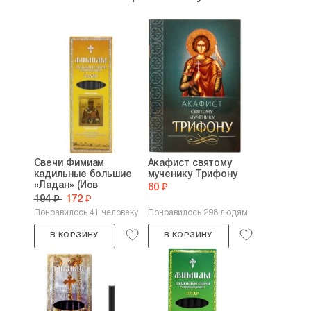
Свечи Фимиам
Акафист святому
кадильные большие
мученику Трифону
«Ладан» (Иов
60 ₽
патриарх...
194 ₽
172 ₽
Понравилось 41 человеку
Понравилось 298 людям
В КОРЗИНУ
В КОРЗИНУ