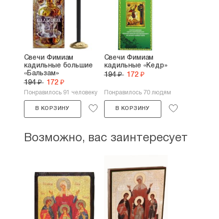
Свечи Фимиам
Свечи Фимиам
кадильные большие
кадильные «Кедр»
«Бальзам»
194 ₽
172 ₽
194 ₽
172 ₽
Понравилось 91 человеку
Понравилось 70 людям
В КОРЗИНУ
В КОРЗИНУ
Возможно, вас заинтересует