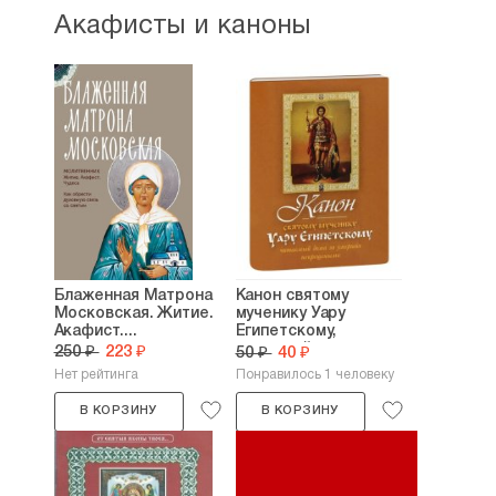
Акафисты и каноны
Блаженная Матрона
Канон святому
Московская. Житие.
мученику Уару
Акафист....
Египетскому,
читаемый...
250 ₽
223 ₽
50 ₽
40 ₽
Нет рейтинга
Понравилось 1 человеку
В КОРЗИНУ
В КОРЗИНУ