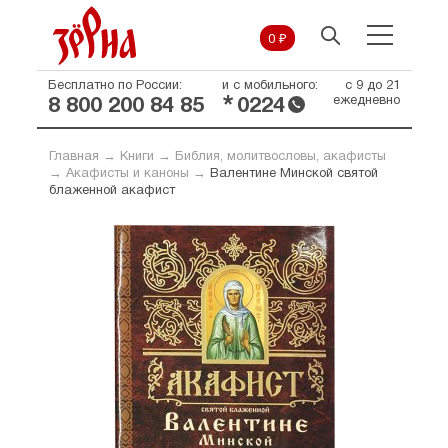
0 ₽
Бесплатно по России:
и с мобильного:
с 9 до 21
*
ежедневно
8 800 200 84 85
0224
Главная
→
Книги
→
Библия, молитвословы, акафисты
→
Акафисты и каноны
→
Валентине Минской святой
блаженной акафист