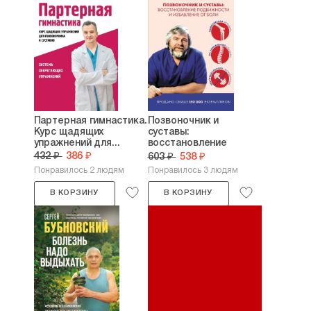
Партерная гимнастика.
Позвоночник и
Курс щадящих
суставы:
упражнений для...
восстановление
подвижности и...
432 ₽
386 ₽
603 ₽
538 ₽
Понравилось 2 людям
Понравилось 3 людям
В КОРЗИНУ
В КОРЗИНУ