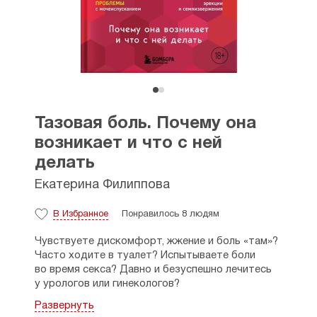
Тазовая боль. Почему она
возникает и что с ней
делать
Екатерина Филиппова
В Избранное
Понравилось 8 людям
Чувствуете дискомфорт, жжение и боль «там»?
Часто ходите в туалет? Испытываете боли
во время секса? Давно и безуспешно лечитесь
у урологов или гинекологов?
Развернуть
Синдром хронической тазовой боли —