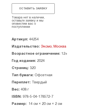
заболевание, которое не вписывается
в традиционные медицинские шаблоны
ОСТАВИТЬ ЗАЯВКУ
и не поддается стандартным алгоритмам
лечения. Оно возникает «из ниоткуда» —
Товара нет в наличии,
ни явных инфекций, ни патологии внутренних
оставьте заявку и мы
оповестим вас о
органов обнаружить не удается, а боль
поступлении
не проходит и продолжает красть вашу жизнь
день за днем.
Артикул:
44254
Эта книга содержит исчерпывающую
Издательство:
Эксмо, Москва
информацию о причинах возникновения тазовой
боли, о сопутствующих симптомах и вариантах
Возрастное ограничение:
12+
лечения.
Год издания:
2024
Екатерина Филиппова — врач-уролог,
Страниц:
320
оперирующий хирург и доктор медицинских
Тип бумаги:
Офсетная
наук, расскажет все о том, как проявляется
и почему возникает тазовая боль. Объяснит,
Переплет:
Твердый
почему во всем может быть виноват мышечный
Вес:
408 г
спазм в области промежности, и предложит
эффективные инструменты борьбы с ним:
ISBN:
978-5-04-178572-7
— специальные упражнения;
Размер:
14 см × 20 см × 2 см