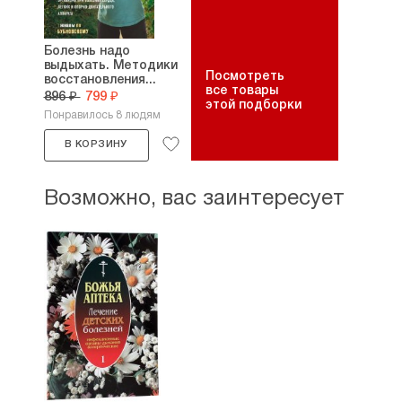
Болезнь надо
выдыхать. Методики
Посмотреть
восстановления...
все товары
896 ₽
799 ₽
этой подборки
Понравилось 8 людям
В КОРЗИНУ
Возможно, вас заинтересует