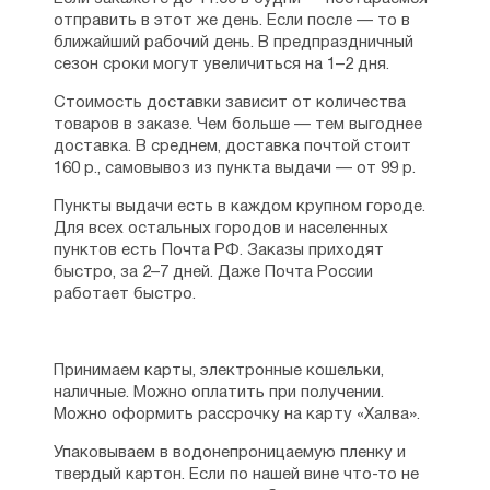
Центральная сенситизация
отправить в этот же день. Если после — то в
Путь к себе
ближайший рабочий день. В предпраздничный
Часть II
сезон сроки могут увеличиться на 1–2 дня.
Как победить боль
Глава 7. Мифы про тазовое дно
Стоимость доставки зависит от количества
Глава 8. Выдыхайте
товаров в заказе. Чем больше — тем выгоднее
Глава 9. Обратный Кегель
доставка. В среднем, доставка почтой стоит
Глава 10. Трогательная терапия
160 р., самовывоз из пункта выдачи — от 99 р.
Глава 11. Тепло в душе
Пункты выдачи есть в каждом крупном городе.
Глава 12. Общая релаксация
Для всех остальных городов и населенных
Глава 13. Рок-н-РОЛЛ и мячик в промежности
пунктов есть Почта РФ. Заказы приходят
Глава 14. Движение в правильном направлении
быстро, за 2–7 дней. Даже Почта России
Глава 15. Таблетки
работает быстро.
Глава 16. УколИ мне не больно
Глава 17. Что делать с прибором?
Глава 18. СЕКС-ШОПинг
Глава 19. Травка
Принимаем карты, электронные кошельки,
Глава 20. Резать — к чертовой матери
наличные. Можно оплатить при получении.
Заключение
Можно оформить рассрочку на карту «Халва».
Послесловие
Список литературы
Упаковываем в водонепроницаемую пленку и
Об авторе
твердый картон. Если по нашей вине что-то не