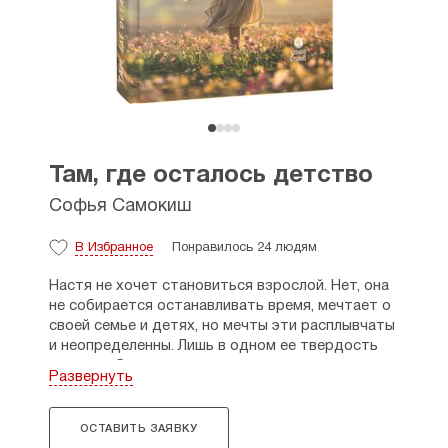
Там, где осталось детство
Софья Самокиш
В Избранное
Понравилось 24 людям
Настя не хочет становиться взрослой. Нет, она
не собирается останавливать время, мечтает о
своей семье и детях, но мечты эти расплывчаты
и неопределенны. Лишь в одном ее твердость
непоколебима: она сохранит искренность,
Развернуть
любовь к миру, умение получать радость от
жизни, а главное — чуткость души. Именно эти
качества отличают ребенка от «взрослых»,
ОСТАВИТЬ ЗАЯВКУ
считает она. Летний лагерь, куда Настя