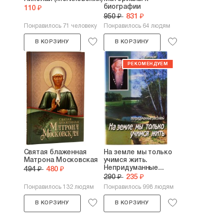
биографии
110 ₽
архимандрита...
950 ₽
831 ₽
Понравилось 71 человеку
Понравилось 64 людям
В КОРЗИНУ
В КОРЗИНУ
Святая блаженная
На земле мы только
Матрона Московская
учимся жить.
Непридуманные...
494 ₽
480 ₽
290 ₽
235 ₽
Понравилось 132 людям
Понравилось 998 людям
В КОРЗИНУ
В КОРЗИНУ