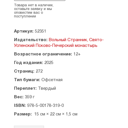
отправляется на каникулы, подарит ей новые
Товара нет в наличии,
оставьте заявку и мы
впечатления, первую любовь, поможет найти
оповестим вас о
ответы на непростые вопросы. Настя
поступлении
повзрослеет, но сумеет сохранить те качества
души, которые ей особенно дороги.
Артикул:
52351
Издательство:
Вольный Странник, Свято-
Успенский Псково-Печерский монастырь
Возрастное ограничение:
12+
Год издания:
2025
Страниц:
272
Тип бумаги:
Офсетная
Переплет:
Твердый
Вес:
359 г
ISBN:
978-5-00178-319-0
Размер:
15 см × 22 см × 1,5 см