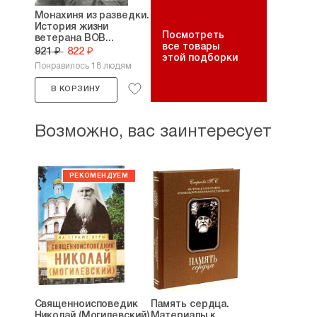
Монахиня из разведки.
История жизни
Посмотреть
ветерана ВОВ...
все товары
921 ₽
822 ₽
этой подборки
Понравилось 18 людям
В КОРЗИНУ
Возможно, вас заинтересует
Священноисповедик
Память сердца.
Николай (Могилевский)
Материалы к