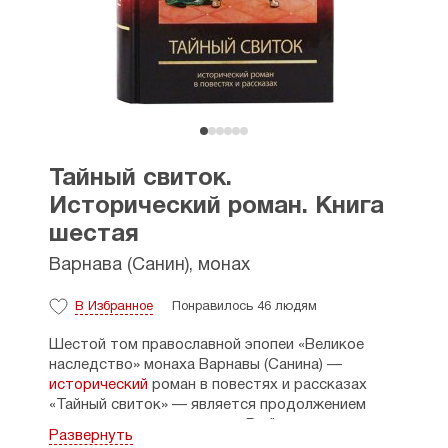
Тайный свиток.
Исторический роман. Книга
шестая
Варнава (Санин), монах
В Избранное
Понравилось 46 людям
Шестой том православной эпопеи «Великое
наследство» монаха Варнавы (Санина) —
исторический
роман в повестях и рассказах
«Тайный свиток» — является продолжением
первых пяти томов эпопеи. В нём читатель
Развернуть
в самых неожиданных, таинственных