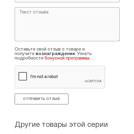
Автор более 100 книг и брошюр, в том
числе исторических повестей и романов,
рассказов, стихов для детей.
Поэтические сборники:
«Духовная поэзия»
«Плач по России»
«Крестный путь»
Оставьте свой отзыв о товаре и
«Вечный миг»
получите
вознаграждение
. Узнать
«Крещенский дождь»
подробности
бонусной программы
.
«Душа Росии»
«Встреча» и другие.
http://esanin.ru
ОТПРАВИТЬ ОТЗЫВ
Другие товары этой серии