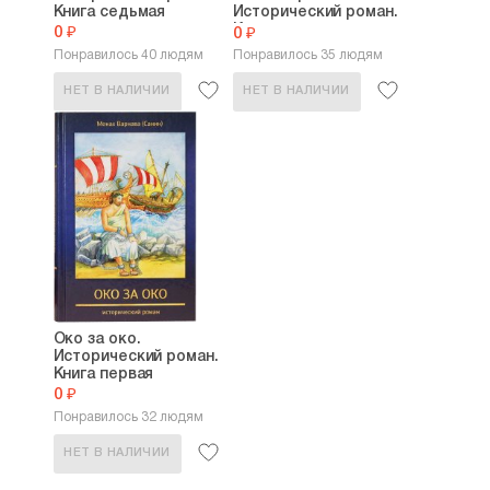
Книга седьмая
Исторический роман.
Книга...
0 ₽
0 ₽
Понравилось 40 людям
Понравилось 35 людям
НЕТ В НАЛИЧИИ
НЕТ В НАЛИЧИИ
Око за око.
Исторический роман.
Книга первая
0 ₽
Понравилось 32 людям
НЕТ В НАЛИЧИИ