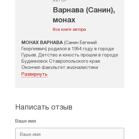
АВТОР
Варнава (Санин),
монах
Все книги автора
МОНАХ ВАРНАВА
(Санин Евгений
Георгиевич) родился в 1954 году в городе
Гурьев. Детство и юность прошли в городе
Буденновск Ставропольского края.
Окончил факультет журналистики
Львовского военно-политического
Развернуть
училища. Работал военным
корреспондентом и корреспондентом
ТАСС на БАМе, просле увольнения из
армии – в областных газетах разных
областей.
Написать отзыв
В 2009 году принял монашеский постриг в
Ваше имя
честь преподобного старца Варнавы,
Гефсиманского чудотворца.