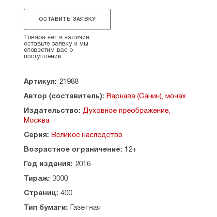
и противоречивых ситуациях встретится
с отдаленными потомками основателя рода —
ОСТАВИТЬ ЗАЯВКУ
Эвбулида, многие из которых ведут свой
духовный поиск, путь ко Христу.
Товара нет в наличии,
оставьте заявку и мы
оповестим вас о
Этот роман можно читать и как часть всей
поступлении
православной эпопеи «Великое наследство»,
и как совершенно отдельную самостоятельную
Артикул:
21988
книгу.
Автор (составитель):
Варнава (Санин), монах
Допущено к распространению Издательским
Советом Русской Православной Церкви.
Издательство:
Духовное преображение,
Москва
Содержание:
Серия:
Великое наследство
Часть первая
Возрастное ограничение:
12+
Три дня в Спарте
Отцовский наказ
Год издания:
2016
Огненная купель
Тираж:
3000
Разные пути
Последний квадранс
Страниц:
400
Тайный свиток
Тип бумаги:
Газетная