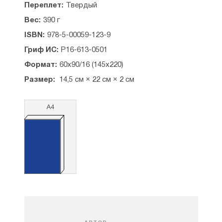
Часть вторая
Переплет:
Твердый
Земное и Небесное
Вес:
390 г
Вечная радость
Личный заказ
ISBN:
978-5-00059-123-9
Римская бронза
Гриф ИС:
Р16-613-0501
Поклон из Эдессы
Сильнее страха
Формат:
60x90/16 (145x220)
Часть третья
Размер:
14,5 см × 22 см × 2 см
Крест на лабаруме
До лучших времен
А4
Царские регалии
Великое наследство