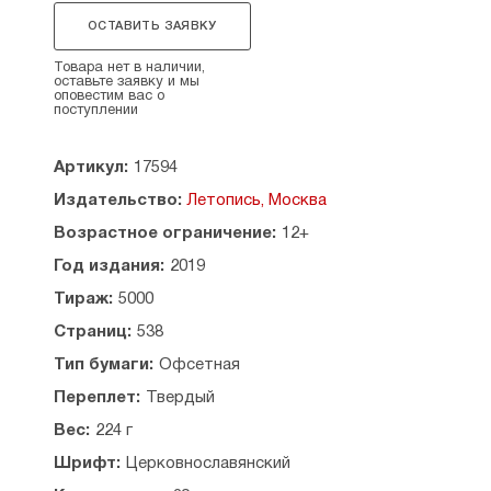
Рекомендовано к публикации Издательским
ОСТАВИТЬ ЗАЯВКУ
Советом Русской Православной Церкви.
Товара нет в наличии,
Содержание:
оставьте заявку и мы
оповестим вас о
поступлении
Евангелие от Матфея
Евангелие от Марка
Евангелие от Луки
Артикул:
17594
Евангелие от Иоанна
Издательство:
Летопись, Москва
Возрастное ограничение:
12+
Год издания:
2019
Тираж:
5000
Страниц:
538
Тип бумаги:
Офсетная
Переплет:
Твердый
Вес:
224 г
Шрифт:
Церковнославянский