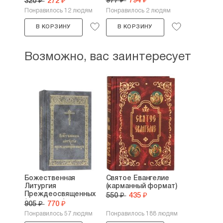
977 ₽
794 ₽
320 ₽
272 ₽
Понравилось 12 людям
Понравилось 2 людям
В КОРЗИНУ
В КОРЗИНУ
Возможно, вас заинтересует
Божественная
Святое Евангелие
Литургия
(карманный формат)
Преждеосвященных
550 ₽
435 ₽
(карманная)
905 ₽
770 ₽
Понравилось 57 людям
Понравилось 188 людям