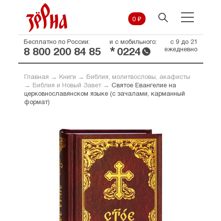
0 ₽
Бесплатно по России:
и с мобильного:
с 9 до 21
*
ежедневно
8 800 200 84 85
0224
Главная
→
Книги
→
Библия, молитвословы, акафисты
→
Библия и Новый Завет
→
Святое Евангелие на
церковнославянском языке (с зачалами, карманный
формат)