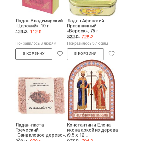
Ладан Владимирский
Ладан Афонский
«Царский», 10 г
Праздничный
«Вереск», 75 г
129 ₽
112 ₽
822 ₽
728 ₽
Понравилось 8 людям
Понравилось 3 людям
В КОРЗИНУ
В КОРЗИНУ
Ладан-паста
Константин и Елена
Греческий
икона аркой из дерева
«Сандаловое дерево»,
(9,5 х 12...
12 г