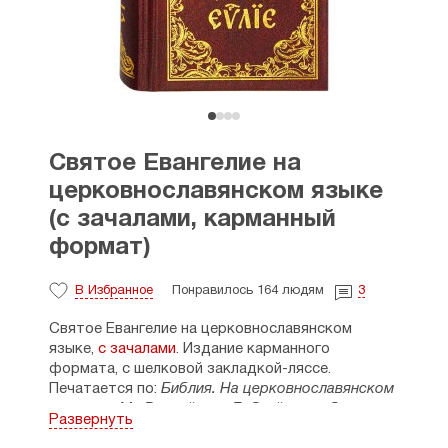
Святое Евангелие на
церковнославянском языке
(с зачалами, карманный
формат)
В Избранное
Понравилось 164 людям
3
Святое Евангелие на церковнославянском
языке,
с зачалами
. Издание карманного
формата, с шелковой
закладкой-ляссе
.
Печатается по:
Библия. На церковнославянском
языке. — М., Российское Библейское общества,
Развернуть
2010.