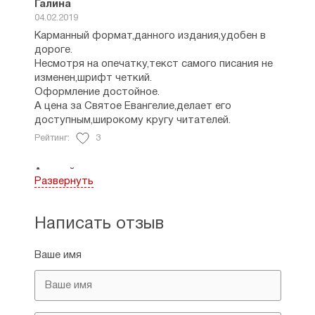
Галина
04.02.2019
Карманный формат,данного издания,удобен в
дороге.
Несмотря на опечатку,текст самого писания не
изменен,шрифт четкий.
Оформление достойное.
А цена за Святое Евангелие,делает его
доступным,широкому кругу читателей.
Рейтинг:
3
Андрей
Развернуть
30.12.2019
Галина, вышло новое издание без опечатки.
Написать отзыв
Рейтинг:
1
Ваше имя
Юлия
23.12.2021
Скажите пожалуйста, где именно опечатка?
Рейтинг:
0