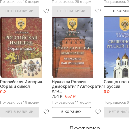
Понравилось 10 людям
Понравилось 29 людям
Понравилось 
НЕТ В НАЛИЧИИ
НЕТ В НАЛИЧИИ
В КОРЗИ
Российская Империя.
Нужна ли России
Священное 
Образ и смысл
демократия? Автократия
Пруссии
или...
0 ₽
0 ₽
754 ₽
657 ₽
Понравилось 19 людям
Понравилось 11 людям
Понравилось 
НЕТ В НАЛИЧИИ
В КОРЗИНУ
НЕТ В НАЛ