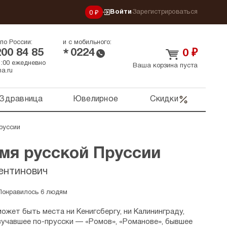
Войти
Зарегистрироваться
0 ₽
по России:
и с мобильного:
200 84 85
0224
*
0
₽
21:00 ежедневно
Ваша корзина пуста
a.ru
Здравница
Ювелирное
Скидки
руссии
мя русской Пруссии
ентинович
Понравилось 6 людям
может быть места ни Кенигсбергу, ни Калининграду,
вучавшее по-прусски — «Ромов», «Романове», бывшее