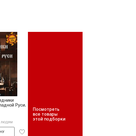
здники
падной Руси.
Посмотреть
все товары
этой подборки
3 людям
НУ