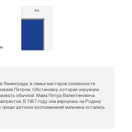
А4
см
, в Ленинграде, в семье мастеров словесности
азвали Петром. Обстановку, которая окружала
назвать обычной. Мама Петра Валентиновича
мигрантов. В 1957 году она вернулась на Родину
о среди детских воспоминаний мальчика остались
ода, о жизни далеко от России. Родители Петра
реводили тексты и произведения французских