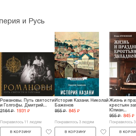
перия и Русь
Романовы. Путь святости
История Казани. Николай
Жизнь и пра
и Голгофы. Дмитрий...
Баженов
крестьян за
Юлиан...
2164 ₽
1931 ₽
955 ₽
845 ₽
955 ₽
845 ₽
Понравилось 11 людям
Понравилось 3 людям
Понравилось 
В КОРЗИНУ
В КОРЗИНУ
В КОРЗИ