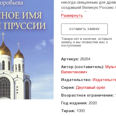
некогда священным для древ
создавшей Великую Россию. 
Романов-на-Балтике.
Развернуть
ОСТАВИТЬ ЗАЯВКУ
Товара нет в наличии, оставьте
заявку и мы оповестим вас о
поступлении
Артикул:
28264
Автор (составитель):
Мульт
Валентинович
Издательство:
Издательств
Серия:
Двуглавый орёл
Возрастное ограничение:
Год издания:
2020
Тираж:
1000