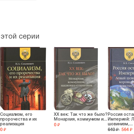
Петр Мультатули является чл
он удостоен нескольких церк
среди историков, так и сред
причины трагедии, которая п
на первый взгляд, ограничив
 этой серии
выбранное узкое направление
детали. Благодаря этому, Пе
настоящим историком и верн
Социализм, его
XX век: Так что же было?
Россия оста
пророчества и их
Монархия, коммунизм и...
Империей: 
реализация
шовинизм,...
0 ₽
0 ₽
640 ₽
564 ₽