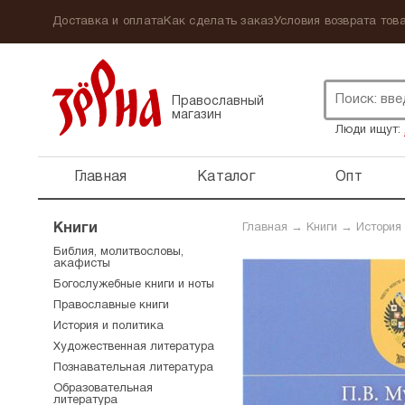
Доставка и оплата
Как сделать заказ
Условия возврата това
Православный
магазин
Люди ищут:
Главная
Каталог
Опт
Книги
Главная
→
Книги
→
История
Библия, молитвословы,
акафисты
Богослужебные книги и ноты
Православные книги
История и политика
Художественная литература
Познавательная литература
Образовательная
литература