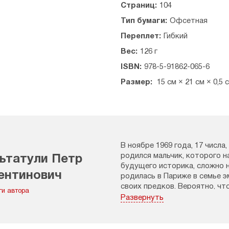
Страниц:
104
Тип бумаги:
Офсетная
Переплет:
Гибкий
Вес:
126 г
ISBN:
978-5-91862-065-6
Размер:
15 см × 21 см × 0,5 
В ноябре 1969 года, 17 числа
родился мальчик, которого н
ьтатули Петр
будущего историка, сложно 
ентинович
родилась в Париже в семье э
своих предков. Вероятно, чт
ги автора
рассказы мамы о судьбе их р
Развернуть
Валентиновича с успехом пе
классиков на русский язык.