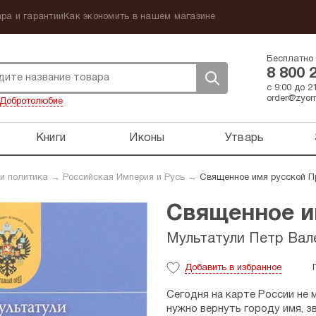
ра и гарантии
Как экономить в нашем магазине
Бесплатно 
8 800 
с 9:00 до 
order@zyorn
Добротолюбие
Книги
Иконы
Утварь
 и политика
→
Российская Империя и Русь
→
Священное имя русской П
Священное и
Мультатули Петр Вал
Добавить
в избранное
Сегодня на карте России не 
нужно вернуть городу имя, з