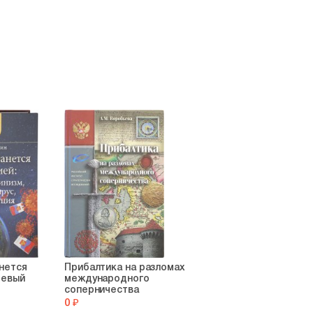
еном Союза писателей России, в разное время
овных наград. Его труды широко известны как
и обычных людей. Искреннее желание выяснить
роизошла со страной в первой трети XX века,
ает поле деятельности автора, однако именно это
 в русской истории позволяет изучить многие
тра Валентиновича можно по праву считать
ым сыном своего Отечества.
нется
Прибалтика на разломах
Левый
международного
соперничества
0 ₽