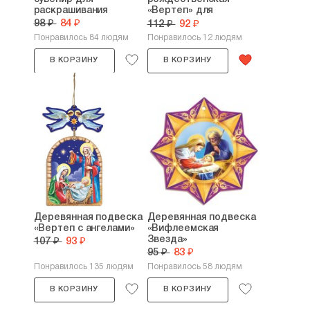
раскрашивания
«Вертеп» для
раскрашивания
98 ₽
84 ₽
112 ₽
92 ₽
Понравилось 84 людям
Понравилось 12 людям
В КОРЗИНУ
В КОРЗИНУ
Деревянная подвеска
Деревянная подвеска
«Вертеп с ангелами»
«Вифлеемская
Звезда»
107 ₽
93 ₽
95 ₽
83 ₽
Понравилось 135 людям
Понравилось 58 людям
В КОРЗИНУ
В КОРЗИНУ