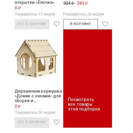
открытки «Елочка»
304 ₽
243 ₽
0 ₽
Понравилось 17 людям
Понравилось 26 людям
НЕТ В НАЛИЧИИ
В КОРЗИНУ
Деревянная кормушка
«Домик с окнами» для
Посмотреть
сборки и...
все товары
0 ₽
этой подборки
Понравилось 24 людям
НЕТ В НАЛИЧИИ