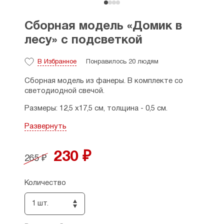
Сборная модель «Домик в
лесу» с подсветкой
В Избранное
Понравилось 20 людям
Сборная модель из фанеры. В комплекте со
светодиодной свечой.
Размеры: 12,5 х17,5 см, толщина - 0,5 см.
Страна производитель: Россия.
Развернуть
230 ₽
265 ₽
Количество
1 шт.