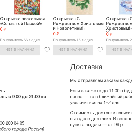
Открытка пасхальная
Открытка «С
Открытка «
«Со святой Пасхой!»
Рождеством Христовым
Рождество
и Новолетием!»
Христовым!»
0 ₽
Христа...
0 ₽
0 ₽
Понравилось 33 людям
Понравилось 15 людям
Понравилось 
НЕТ В НАЛИЧИИ
НЕТ В НАЛИЧИИ
НЕТ В НАЛ
Доставка
Мы отправляем заказы кажды
чь
Если закажете до 11:00 в бу
ь с 9:00 до 21:00 по
после — то в ближайший раб
увеличиться на 1–2 дня.
Стоимость доставки зависит
выгоднее доставка. В средне
00 200 84 85
пункта выдачи — от 99 р.
юбого города России)