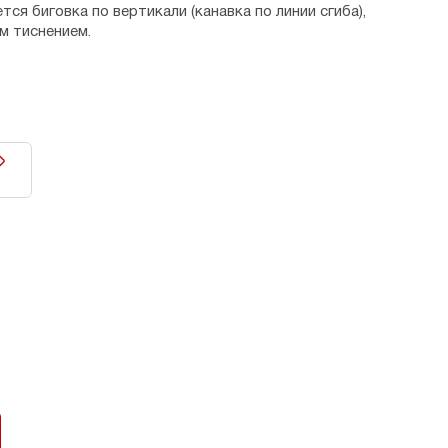
ется биговка по вертикали (канавка по линии сгиба),
м тиснением.
текст поздравления в обрамлении цветочного
— 21х21х0,1 см, в сложенном — 10,5х21х0,1 см.
ссия.