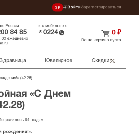
Войти
Зарегистрироваться
0 ₽
по России:
и с мобильного:
200 84 85
0224
*
0
₽
21:00 ежедневно
Ваша корзина пуста
a.ru
Здравница
Ювелирное
Скидки
ждения!» (42.28)
ойная «С Днем
2.28)
Понравилось 94 людям
 рождения!».