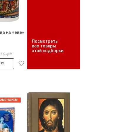
ва на Неве»
Посмотреть
все товары
этой подборки
2 людям
НУ