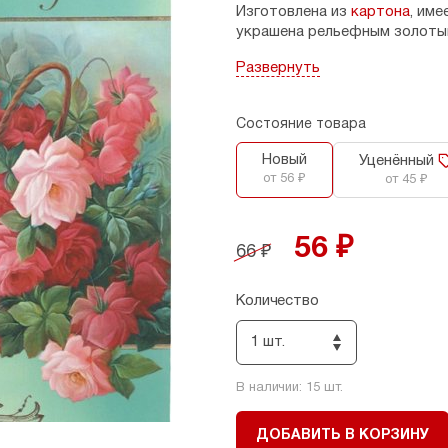
Изготовлена из
картона
, име
украшена рельефным золоты
Внутри открытки напечатан 
Развернуть
орнамента.
Размер:
в развернутом виде 
Состояние товара
Страна-производитель:
Ро
Новый
Уценённый
от 56 ₽
от 45 ₽
56 ₽
66 ₽
Количество
1 шт.
В наличии:
15
шт.
ДОБАВИТЬ В КОРЗИНУ