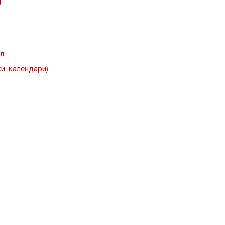
тл
и, календари)