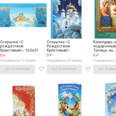
Открытка «С
Открытка «С
Календарь 
рождеством
Рождеством
подарочный,
Христовым!», 10,5х21
Христовым!»
Троица, на...
см,...
0 ₽
0 ₽
0 ₽
Понравилось 12 людям
Понравилось 30 людям
Понравилось 
НЕТ В НАЛИЧИИ
НЕТ В НАЛИЧИИ
НЕТ В НАЛ