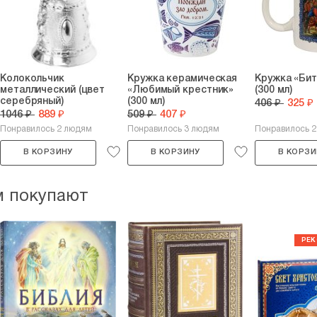
Колокольчик
Кружка керамическая
Кружка «Бит
металлический (цвет
«Любимый крестник»
(300 мл)
серебряный)
(300 мл)
406 ₽
325 ₽
1046 ₽
889 ₽
509 ₽
407 ₽
Понравилось 2 людям
Понравилось 3 людям
Понравилось 
В КОРЗИНУ
В КОРЗИНУ
В КОРЗИ
м покупают