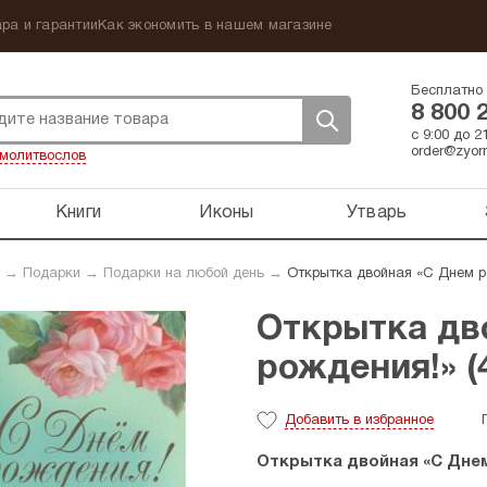
ра и гарантии
Как экономить в нашем магазине
Бесплатно 
8 800 
с 9:00 до 
order@zyorn
молитвослов
Книги
Иконы
Утварь
→
Подарки
→
Подарки на любой день
→
Открытка двойная «С Днем ро
Открытка дв
рождения!» (4
Добавить
в избранное
Открытка двойная «С Днем