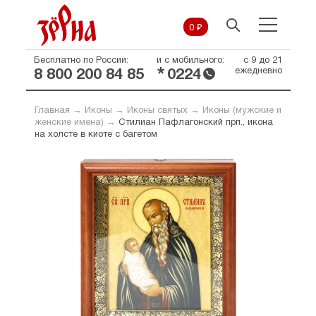
0 ₽
Бесплатно по России:
и с мобильного:
с 9 до 21
*
ежедневно
8 800 200 84 85
0224
Главная
→
Иконы
→
Иконы святых
→
Иконы (мужские и
женские имена)
→
Стилиан Пафлагонский прп., икона
на холсте в киоте с багетом