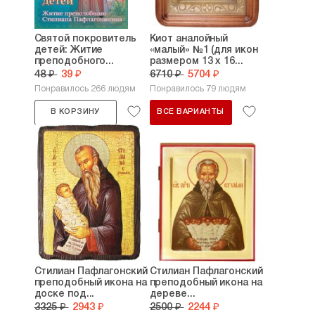
Святой покровитель
Киот аналойный
детей: Житие
«малый» №1 (для икон
преподобного...
размером 13 х 16...
48 ₽
39 ₽
6710 ₽
5704 ₽
Понравилось 266 людям
Понравилось 79 людям
В КОРЗИНУ
ВСЕ ВАРИАНТЫ
Стилиан Пафлагонский
Стилиан Пафлагонский
преподобный икона на
преподобный икона на
доске под...
дереве...
3325 ₽
2943 ₽
2500 ₽
2244 ₽