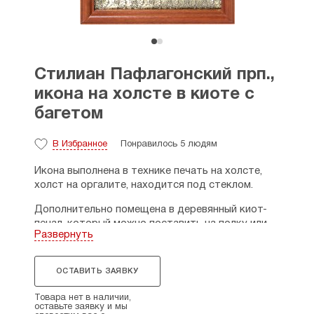
Стилиан Пафлагонский прп.,
икона на холсте в киоте с
багетом
В Избранное
Понравилось 5 людям
Икона выполнена в технике печать на холсте,
холст на оргалите, находится под стеклом.
Дополнительно помещена в деревянный киот-
пенал, который можно поставить на полку или
Развернуть
повесить за петельку.
Киот-пенал выполнен с использованием техники,
ОСТАВИТЬ ЗАЯВКУ
которая называется басма — ручное тиснение
изображений и орнамента. Изображение
Товара нет в наличии,
напечатано на высококачественном
оставьте заявку и мы