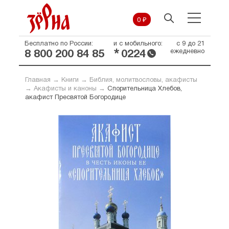
0 ₽
Бесплатно по России:
и с мобильного:
с 9 до 21
*
ежедневно
8 800 200 84 85
0224
Главная
→
Книги
→
Библия, молитвословы, акафисты
→
Акафисты и каноны
→
Спорительница Хлебов,
акафист Пресвятой Богородице