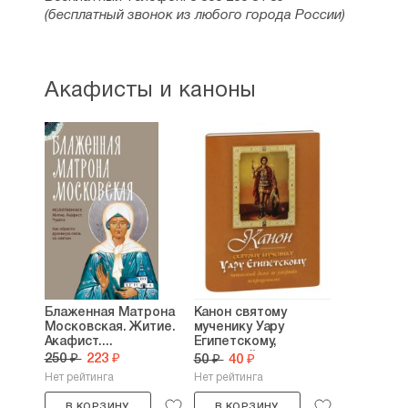
(бесплатный звонок из любого города России)
Акафисты и каноны
Блаженная Матрона
Канон святому
Московская. Житие.
мученику Уару
Акафист....
Египетскому,
читаемый...
250 ₽
223 ₽
50 ₽
40 ₽
Нет рейтинга
Нет рейтинга
В КОРЗИНУ
В КОРЗИНУ