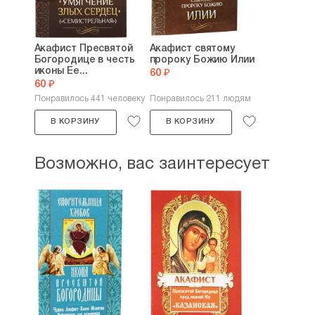
Акафист Пресвятой
Акафист святому
Богородице в честь
пророку Божию Илии
иконы Ее...
60 ₽
60 ₽
Понравилось 441 человеку
Понравилось 211 людям
В КОРЗИНУ
В КОРЗИНУ
Возможно, вас заинтересует