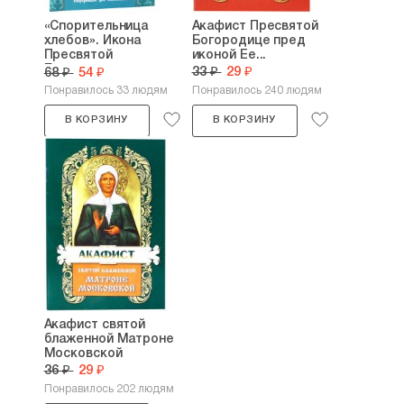
«Спорительница
Акафист Пресвятой
хлебов». Икона
Богородице пред
Пресвятой
иконой Ее...
Богородицы:...
33 ₽
29 ₽
68 ₽
54 ₽
Понравилось 33 людям
Понравилось 240 людям
В КОРЗИНУ
В КОРЗИНУ
Акафист святой
блаженной Матроне
Московской
36 ₽
29 ₽
Понравилось 202 людям