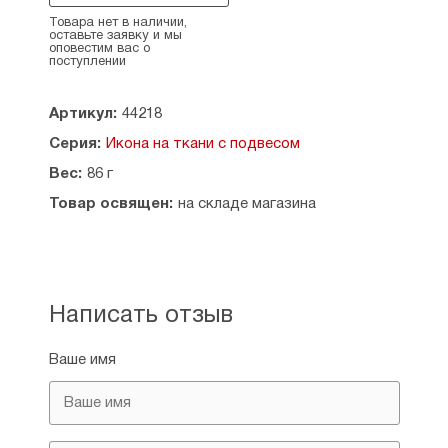
Свёрнутый свиток с иконой удобно брать
Товара нет в наличии,
с собой в путешествие, а в раскрытом виде
оставьте заявку и мы
оповестим вас о
использовать на домашней молитве или
поступлении
во время крестного хода нести на древке, как
небольшую хоругвь.
Артикул:
44218
Размер иконы 23 х 42 см.
Серия:
Икона на ткани с подвесом
Вес:
86 г
Товар освящен:
на складе магазина
Написать отзыв
Ваше имя