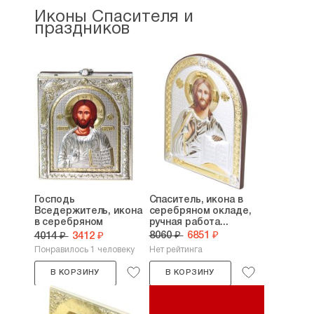
Иконы Спасителя и
праздников
Господь
Спаситель, икона в
Вседержитель, икона
серебряном окладе,
в серебряном
ручная работа...
окладе,...
8060 ₽
6851 ₽
4014 ₽
3412 ₽
Понравилось 1 человеку
Нет рейтинга
В КОРЗИНУ
В КОРЗИНУ