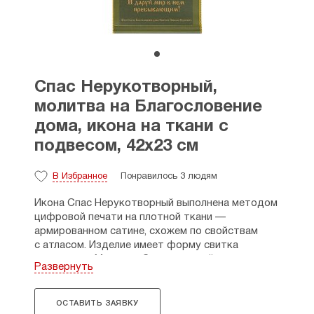
Спас Нерукотворный,
молитва на Благословение
дома, икона на ткани с
подвесом, 42х23 см
В Избранное
Понравилось 3 людям
Икона Спас Нерукотворный выполнена методом
цифровой печати на плотной ткани —
армированном сатине, схожем по свойствам
с атласом. Изделие имеет форму свитка
на подвесе. Метод сублимационной печати
Развернуть
позволяет получить яркое насыщенное
изображение, устойчивое к воздействию влаги
и выцветанию.
ОСТАВИТЬ ЗАЯВКУ