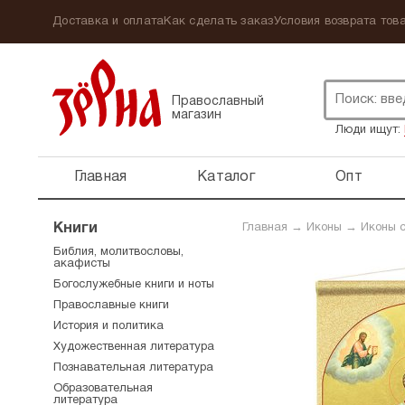
Доставка и оплата
Как сделать заказ
Условия возврата това
Православный
магазин
Люди ищут:
Главная
Каталог
Опт
Книги
Главная
→
Иконы
→
Иконы 
Библия, молитвословы,
акафисты
Богослужебные книги и ноты
Православные книги
История и политика
Художественная литература
Познавательная литература
Образовательная
литература