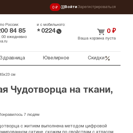
Войти
Зарегистрироваться
0 ₽
по России:
и с мобильного:
200 84 85
0224
*
0
₽
21:00 ежедневно
Ваша корзина пуста
a.ru
Здравница
Ювелирное
Скидки
45х23 см
я Чудотворца на ткани,
Понравилось 7 людям
удотворца с житием выполнена методом цифровой
рмированном сатине, схожем по свойствам с атласом.