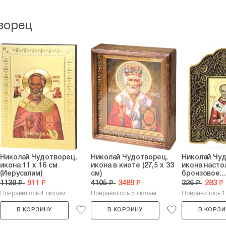
ворец
Николай Чудотворец,
Николай Чудотворец,
Николай Чу
икона 11 х 16 см
икона в киоте (27,5 х 33
икона насто
(Иерусалим)
см)
бронзовое...
1139 ₽
911 ₽
4105 ₽
3489 ₽
326 ₽
283 ₽
Понравилось 4 людям
Понравилось 5 людям
Понравилось 
В КОРЗИНУ
В КОРЗИНУ
В КОРЗИ