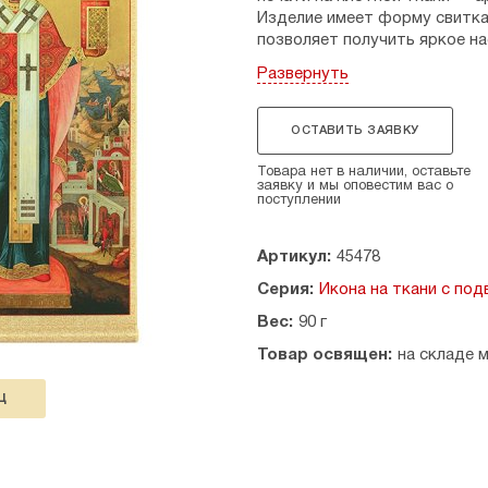
Изделие имеет форму свитка
позволяет получить яркое н
влаги и выцветанию.
Развернуть
Свёрнутый свиток с иконой у
виде использовать на домашн
ОСТАВИТЬ ЗАЯВКУ
на древке, как небольшую хо
Товара нет в наличии, оставьте
Размер иконы 23 × 42 см.
заявку и мы оповестим вас о
поступлении
Артикул:
45478
Серия:
Икона на ткани с по
Вес:
90 г
Товар освящен:
на складе 
Ц