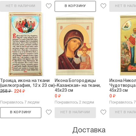
НЕТ В НАЛИЧИИ
В КОРЗИНУ
НЕТ В НАЛ
Троица, икона на ткани
Икона Богородицы
Икона Нико
(шелкография, 12 х 23 см)
«Казанская» на ткани,
Чудотворца 
45х23 см
45х23 см
258 ₽
224 ₽
0 ₽
0 ₽
Понравилось 7 людям
Понравилось 2 людям
Понравилось 
В КОРЗИНУ
НЕТ В НАЛИЧИИ
НЕТ В НАЛ
Доставка