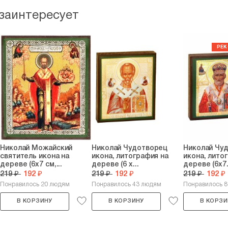
 заинтересует
Николай Можайский
Николай Чудотворец
Николай Чу
святитель икона на
икона, литография на
икона, лито
дереве (6х7 см,...
дереве (6 х...
дереве (6х7.
219 ₽
192 ₽
219 ₽
192 ₽
219 ₽
192 ₽
Понравилось 20 людям
Понравилось 43 людям
Понравилось 8
В КОРЗИНУ
В КОРЗИНУ
В КОРЗИ