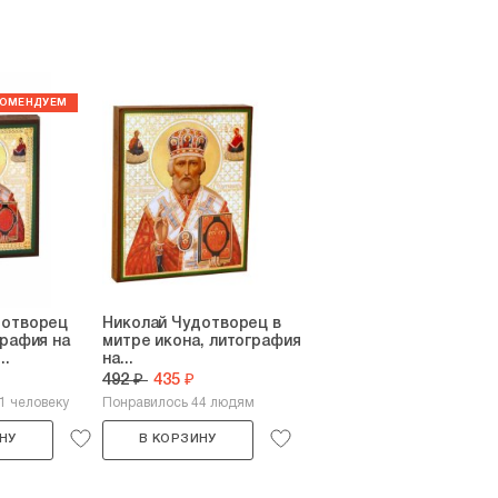
дотворец
Николай Чудотворец в
графия на
митре икона, литография
..
на...
492 ₽
435 ₽
1 человеку
Понравилось 44 людям
НУ
В КОРЗИНУ