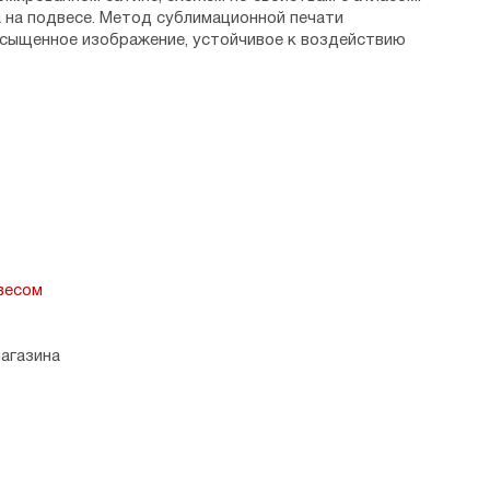
 на подвесе. Метод сублимационной печати
асыщенное изображение, устойчивое к воздействию
добно брать с собой в путешествие, а в раскрытом
ей молитве или во время крестного хода нести
ругвь.
двесом
магазина