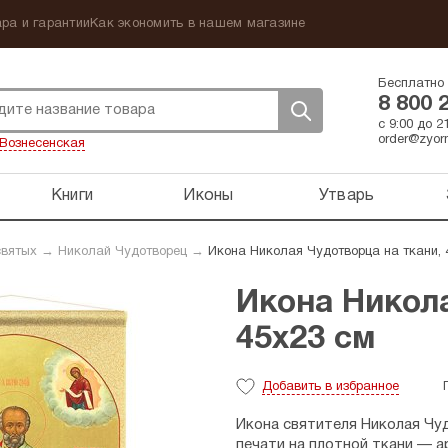
ра и гарантии
Как экономить в нашем магазине
Бесплатно 
8 800 
с 9:00 до 
order@zyorn
Вознесенская
Книги
Иконы
Утварь
святых
→
Николай Чудотворец
→
Икона Николая Чудотворца на ткани, 
Икона Никола
45х23 см
Добавить
в избранное
Икона святителя Николая Ч
печати на плотной ткани — а