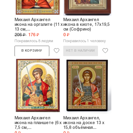
Михаил Архангел
Михаил Архангел
икона на оргалите (11 х
икона в киоте, 17х19,5
13 см,...
см (Софрино)
206 ₽
176 ₽
0 ₽
Понравилось 8 людям
Понравилось 1 человеку
В КОРЗИНУ
НЕТ В НАЛИЧИИ
Михаил Архангел
Михаил Архангел,
икона на планшете (6 х
икона на доске 13 х
7,5 см,...
15,8 объёмная...