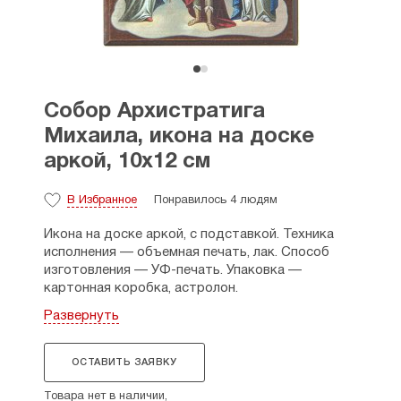
Собор Архистратига
Михаила, икона на доске
аркой, 10х12 см
В Избранное
Понравилось 4 людям
Икона на доске аркой, с подставкой. Техника
исполнения — объемная печать, лак. Способ
изготовления — УФ-печать. Упаковка —
картонная коробка, астролон.
Развернуть
Размер иконы, 10×12 см.
Производитель: Софрино, Московская обл.
ОСТАВИТЬ ЗАЯВКУ
Товара нет в наличии,