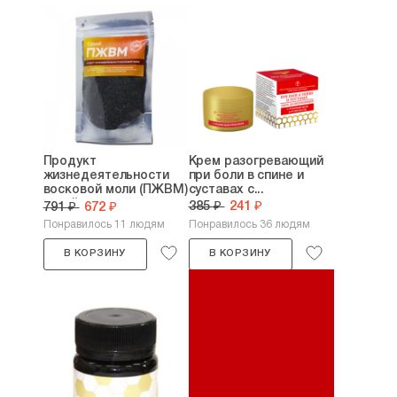
Продукт
Крем разогревающий
жизнедеятельности
при боли в спине и
восковой моли (ПЖВМ)
суставах с...
сухой...
385 ₽
241 ₽
791 ₽
672 ₽
Понравилось 11 людям
Понравилось 36 людям
В КОРЗИНУ
В КОРЗИНУ