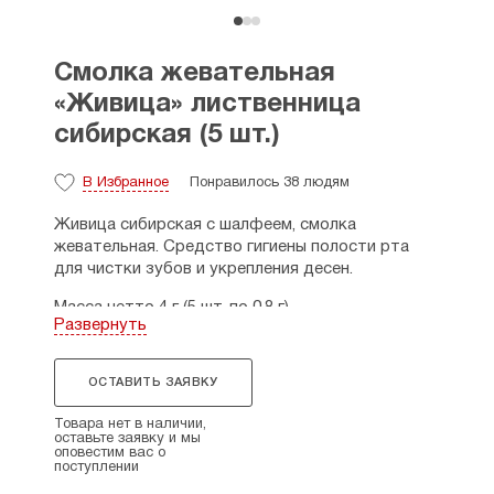
Смолка жевательная
«Живица» лиственница
сибирская (5 шт.)
В Избранное
Понравилось 38 людям
Живица сибирская с шалфеем, смолка
жевательная. Средство гигиены полости рта
для чистки зубов и укрепления десен.
Масса нетто 4 г (5 шт. по 0,8 г).
Развернуть
Состав: живица (смола) лиственницы сибирской
очищеннная.
ОСТАВИТЬ ЗАЯВКУ
Применение: перед употреблением продукт
Товара нет в наличии,
разогреть во рту в течение 5-10 секунд.
оставьте заявку и мы
Рекомендуется жевать после приема пищи. Не
оповестим вас о
поступлении
глотать. Смолка безопасна по частоте