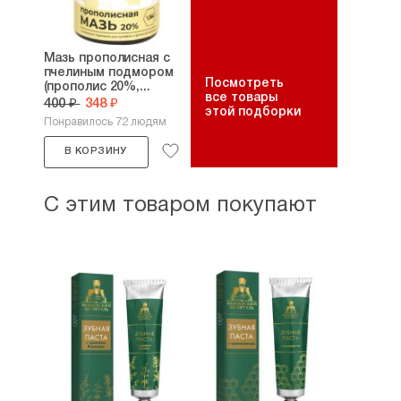
Мазь прополисная с
пчелиным подмором
Посмотреть
(прополис 20%,...
все товары
400 ₽
348 ₽
этой подборки
Понравилось 72 людям
В КОРЗИНУ
С этим товаром покупают