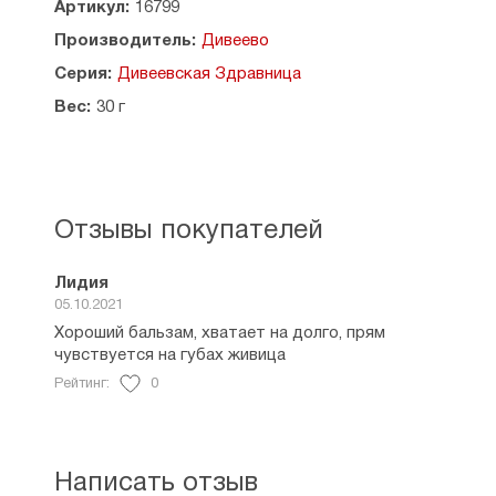
Артикул:
16799
Противопоказания: индивидуальная
непереносимость компонентов. При
Производитель:
Дивеево
аллергической реакции прекратить
Серия:
Дивеевская Здравница
использование.
Вес:
30 г
Срок годности: 24 месяца.
Страна производитель: Россия.
Отзывы покупателей
Лидия
05.10.2021
Хороший бальзам, хватает на долго, прям
чувствуется на губах живица
Рейтинг:
0
Написать отзыв