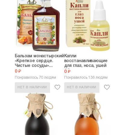
Бальзам монастырский
Капли
«Крепкое сердце.
восстанавливающие
Чистые сосуды»...
для глаз, носа, ушей
(10...
0 ₽
0 ₽
Понравилось 70 людям
Понравилось 136 людям
НЕТ В НАЛИЧИИ
НЕТ В НАЛИЧИИ