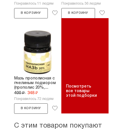
Понравилось 11 людям
Понравилось 36 людям
В КОРЗИНУ
В КОРЗИНУ
Мазь прополисная с
пчелиным подмором
Посмотреть
(прополис 20%,...
все товары
400 ₽
348 ₽
этой подборки
Понравилось 72 людям
В КОРЗИНУ
С этим товаром покупают