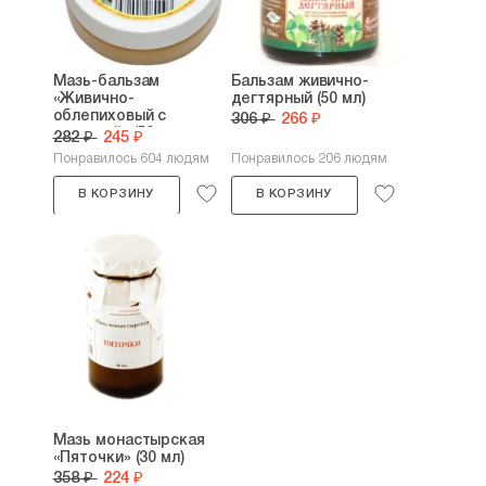
Мазь-бальзам
Бальзам живично-
«Живично-
дегтярный (50 мл)
облепиховый с
306 ₽
266 ₽
таволгой» (50...
282 ₽
245 ₽
Понравилось 604 людям
Понравилось 206 людям
В КОРЗИНУ
В КОРЗИНУ
Мазь монастырская
«Пяточки» (30 мл)
358 ₽
224 ₽