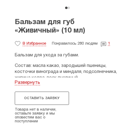
Бальзам для губ
«Живичный» (10 мл)
В Избранное
Понравилось 280 людям
1
Бальзам для ухода за губами.
Состав: масла какао, зародышей пшеницы,
косточки винограда и миндаля, подсолнечника,
живица кедра, воск пчелиный.
Развернуть
Свойства: защищает губы от ветра, солнца и
мороза. Компоненты бальзама питают,
ОСТАВИТЬ ЗАЯВКУ
регенерируют, обладают противовирусными
свойствами при трещинах, сухости и шелушении
Товара нет в наличии,
губ.
оставьте заявку и мы
оповестим вас о
поступлении
Способ применения: наносить 2-3 раза в день
или на ночь.