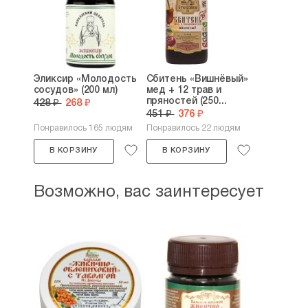
Эликсир «Молодость
Сбитень «Вишнёвый»
сосудов» (200 мл)
мед + 12 трав и
пряностей (250...
428 ₽
268 ₽
451 ₽
376 ₽
Понравилось 165 людям
Понравилось 22 людям
В КОРЗИНУ
В КОРЗИНУ
Возможно, вас заинтересует