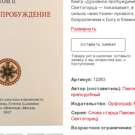
Книга «Духовное пробуждени
Святогорца — показывает, в 
сильна «анестезия» лукавог
безразличием к Богу и ближн
разлившегося повсюду
греха
Развернуть
необходимо много думать и 
а оно приходит к тому, кто 
Паисий, помогая своими совет
ОСТАВИТЬ ЗАЯВКУ
внимание обращает на центр
отдавать, потому что именн
Товара нет в наличии, оставьте
заявку и мы оповестим вас о
В завершение старец Паисий 
поступлении
путь ко Христу: что нужно, 
научиться молитве от сердца
Артикул:
12283
Многотомник «Слов» преподо
Автор (составитель):
Паиси
наследие, собранное за мног
преподобный
селения Суроти в Греции. Са
полезную всем: мирянам, мон
Издательство:
Орфограф, 
свое время и силы молитве 
Серия:
Слова старца Паисия
Святогорец)
После преставления преподоб
поучений и бесед — был сис
Возрастное ограничение:
использования в повседневной