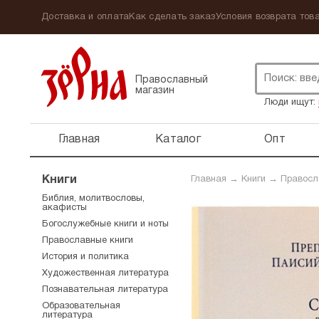
Доставка и оплата
Как сделать заказ
Условия возврата това
Православный
магазин
Люди ищут:
Главная
Каталог
Опт
Книги
Главная
→
Книги
→
Правосл
Библия, молитвословы,
акафисты
Богослужебные книги и ноты
Православные книги
История и политика
Художественная литература
Познавательная литература
Образовательная
литература