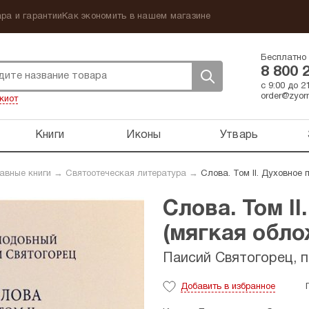
ра и гарантии
Как экономить в нашем магазине
Бесплатно 
8 800 
с 9:00 до 
order@zyorn
киот
Книги
Иконы
Утварь
авные книги
→
Святоотеческая литература
→
Слова. Том II. Духовное
Слова. Том I
(мягкая обло
Паисий Святогорец, 
Добавить
в избранное