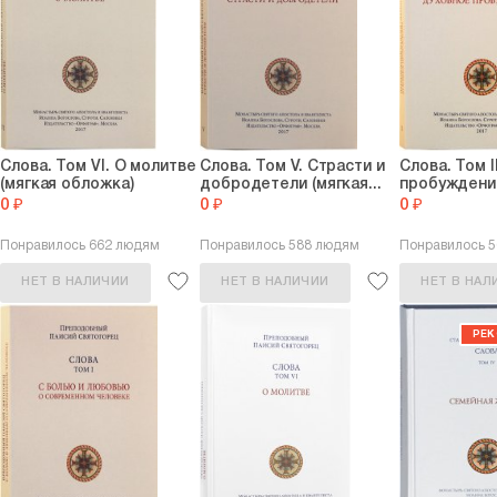
местом паломничества огромн
Старец оставил после себя 
не теряют своей актуальност
Паисий Святогорец прославл
православных церквей в 2015 
Слова. Том VI. О молитве
Слова. Том V. Страсти и
Слова. Том I
(мягкая обложка)
добродетели (мягкая...
пробуждение
0 ₽
0 ₽
0 ₽
Понравилось 662 людям
Понравилось 588 людям
Понравилось 5
НЕТ В НАЛИЧИИ
НЕТ В НАЛИЧИИ
НЕТ В НАЛ