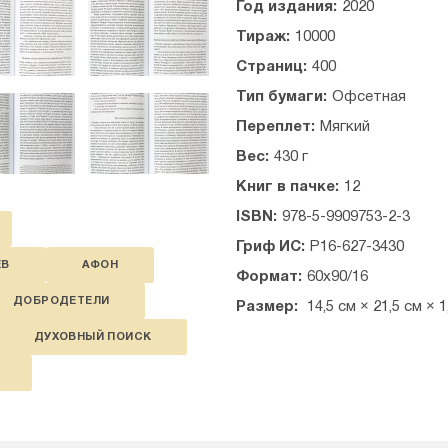
Год издания:
2020
чтобы вы работали, применял
с людьми, в первую очередь 
Тираж:
10000
Божию. Его живая и образная
Страниц:
400
житейские истории не остав
обеспокоенностью» о своем 
Тип бумаги:
Офсетная
возможно соблюдать заповед
Переплет:
Мягкий
Паисия в лике преподобных 
драгоценные жемчужины, то
Вес:
430 г
Рекомендовано к публикации
Книг в пачке:
12
Церкви. Издание 4-е.
ISBN:
978-5-9909753-2-3
Содержание:
Гриф ИС:
Р16-627-3430
ЕВ
АФОН
Предисловие — 9
Формат:
60x90/16
Введение (из слов старца) — 
ДОБРОДЕТЕЛИ
Размер:
14,5 см × 21,5 см × 1
ЧАСТЬ ПЕРВАЯ. ОТВЕТСТ
ДУХОВНЫЙ ПОИСК
Глава первая. Равнодушное п
Глава вторая. О том, что са
веры — 44
Глава третья. «Вся убо чиста 
Глава четвёртая. О том, чт