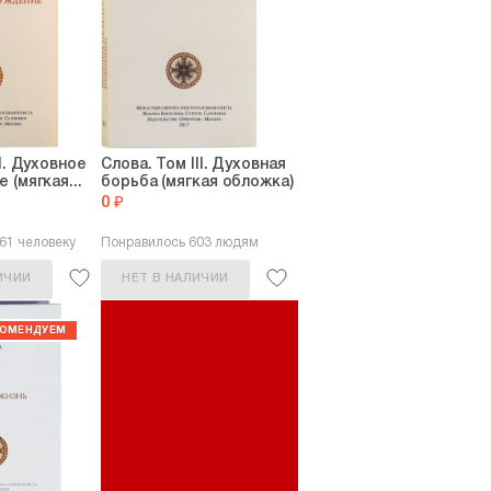
ого числа христиан со всего мира.
множество душеполезных поучений, которые
и.
ен в лике святых Константинопольской и Русской
году.
I. Духовное
Слова. Том III. Духовная
 (мягкая...
борьба (мягкая обложка)
0 ₽
61 человеку
Понравилось 603 людям
ИЧИИ
НЕТ В НАЛИЧИИ