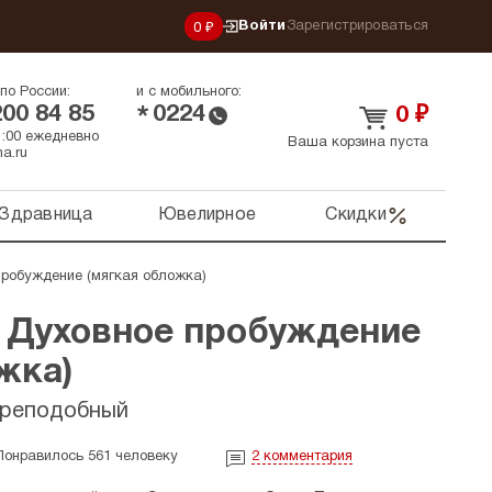
Войти
Зарегистрироваться
0 ₽
по России:
и с мобильного:
200 84 85
0224
*
0
₽
21:00 ежедневно
Ваша корзина пуста
a.ru
Здравница
Ювелирное
Скидки
 пробуждение (мягкая обложка)
I. Духовное пробуждение
жка)
преподобный
Понравилось 561 человеку
2
комментария