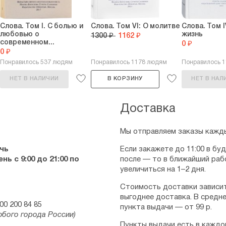
Слова. Том I. С болью и
Слова. Том VI: О молитве
Слова. Том 
любовью о
жизнь
1300 ₽
1162 ₽
современном...
0 ₽
0 ₽
Понравилось 537 людям
Понравилось 1178 людям
Понравилось 
НЕТ В НАЛИЧИИ
В КОРЗИНУ
НЕТ В НАЛ
Доставка
Мы отправляем заказы кажды
чь
Если закажете до 11:00 в бу
ь с 9:00 до 21:00 по
после — то в ближайший раб
увеличиться на 1–2 дня.
Стоимость доставки зависит
выгоднее доставка. В средне
00 200 84 85
пункта выдачи — от 99 р.
юбого города России)
Пункты выдачи есть в каждо