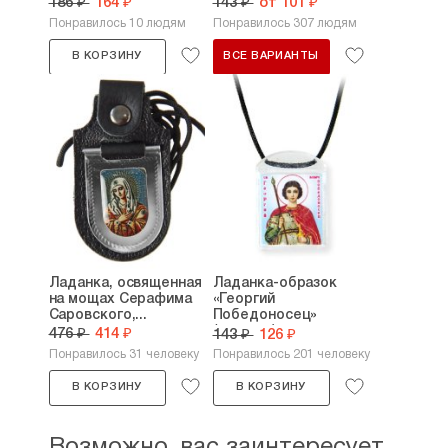
186 ₽
164 ₽
143 ₽
от 101 ₽
Понравилось 10 людям
Понравилось 307 людям
В КОРЗИНУ
ВСЕ ВАРИАНТЫ
Ладанка, освященная
Ладанка-образок
на мощах Серафима
«Георгий
Саровского,...
Победоносец»
(пластик)
476 ₽
414 ₽
143 ₽
126 ₽
Понравилось 31 человеку
Понравилось 201 человеку
В КОРЗИНУ
В КОРЗИНУ