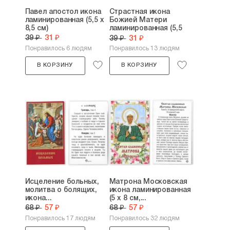
Павел апостол икона
Страстная икона
ламинированная (5,5 х
Божией Матери
8,5 см)
ламинированная (5,5
х...
39 ₽
31 ₽
39 ₽
31 ₽
Понравилось 6 людям
Понравилось 13 людям
В КОРЗИНУ
В КОРЗИНУ
Исцеление больных,
Матрона Московская
молитва о болящих,
икона ламинированная
икона...
(5 х 8 см,...
68 ₽
57 ₽
68 ₽
57 ₽
Понравилось 17 людям
Понравилось 32 людям