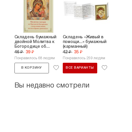
Складень бумажный
Складень «Живый в
двойной Молитва к
помощи...» бумажный
Богородице об...
(карманный)
46 ₽
39 ₽
42 ₽
35 ₽
Понравилось 68 людям
Понравилось 259 людям
В КОРЗИНУ
ВСЕ ВАРИАНТЫ
Вы недавно смотрели