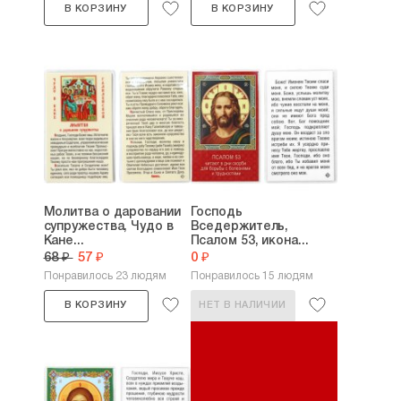
В КОРЗИНУ
В КОРЗИНУ
Молитва о даровании
Господь
супружества, Чудо в
Вседержитель,
Кане...
Псалом 53, икона...
68 ₽
57 ₽
0 ₽
Понравилось 23 людям
Понравилось 15 людям
В КОРЗИНУ
НЕТ В НАЛИЧИИ