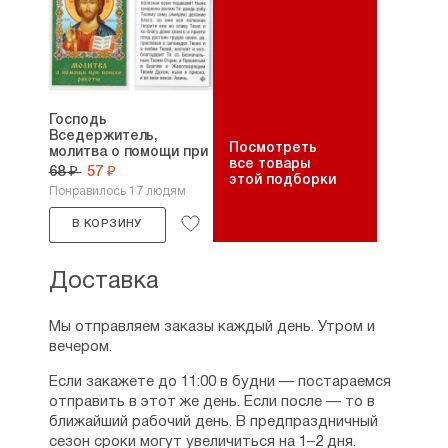
Господь
Вседержитель,
Посмотреть
молитва о помощи при
все товары
поиске...
68 ₽
57 ₽
этой подборки
Понравилось 17 людям
В КОРЗИНУ
Доставка
Мы отправляем заказы каждый день. Утром и
вечером.
Если закажете до 11:00 в будни — постараемся
отправить в этот же день. Если после — то в
ближайший рабочий день. В предпраздничный
сезон сроки могут увеличиться на 1–2 дня.