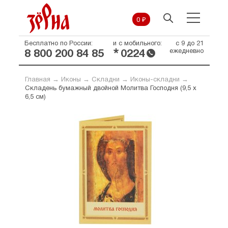
0 ₽
Бесплатно по России:
и с мобильного:
с 9 до 21
*
ежедневно
8 800 200 84 85
0224
Главная
→
Иконы
→
Складни
→
Иконы-складни
→
Складень бумажный двойной Молитва Господня (9,5 х
6,5 см)