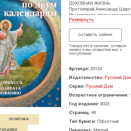
ДУХОВНАЯ ЖИЗНЬ
Протоиерей Александр Шарг
Мы живём по двум календаря
Развернуть
Священник Димитрий Шишки
Да не сообщницы явимся Ир
ОСТАВИТЬ ЗАЯВКУ
МЫ ВМЕСТЕ
П.П. Медик
Товара нет в наличии, оставьте
Пылающее сердце Донбасса
заявку и мы оповестим вас о
поступлении
ПАМЯТЬ
Р.А. Илющенко
Артикул:
23134
Мой дед освобождал Донбас
Издательство:
Русский До
ПРОШУ СЛОВА!
Серия:
Русский Дом
Захар Прилепин
Жив молитвами
Возрастное ограничение:
СИТУАЦИЯ
Год издания:
2023
А.В. Полынский
Страниц:
48
Дело «отцов»
ПОЛИТИКА
Тип бумаги:
Офсетная
НОВОРОССИЯ
РИОДИКА
Переплет:
Мягкий
О.И. Бедула