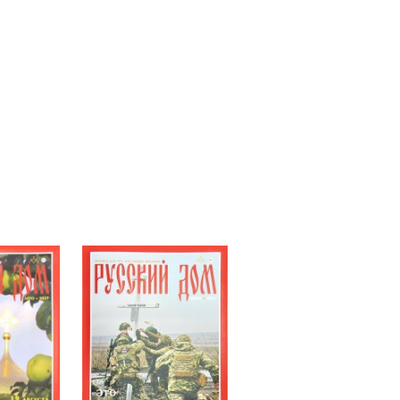
спасала собака»
кого общения
н
уси