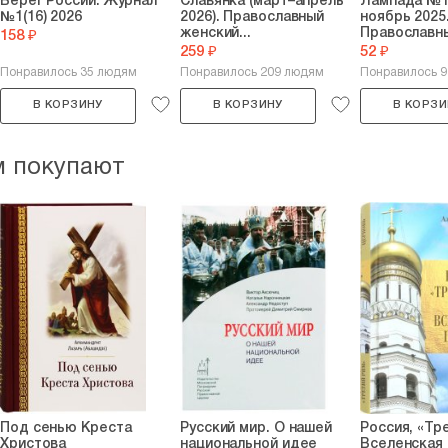
Берег России. Журнал
Славянка (март–апрель
Лампада №11
№1(16) 2026
2026). Православный
ноябрь 2025
женский...
Православн
158 ₽
259 ₽
52 ₽
Понравилось 35 людям
Понравилось 209 людям
Понравилось 
В КОРЗИНУ
В КОРЗИНУ
В КОРЗИ
м покупают
Под сенью Креста
Русский мир. О нашей
Россия, «Тр
Христова
национальной идее
Вселенская