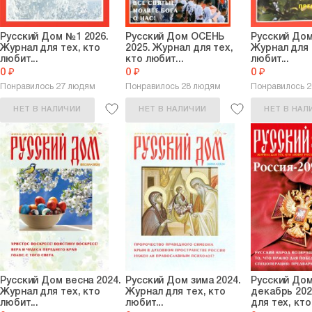
ВОПРОС СВЯЩЕННИКУ
Протоиерей Александр Шарг
Русский Дом №1 2026.
Русский Дом ОСЕНЬ
Русский Дом
Что значит «родиться от вод
Журнал для тех, кто
2025. Журнал для тех,
Журнал для 
любит...
кто любит...
любит...
ДЕТСКИЙ УГОЛОК
0 ₽
0 ₽
0 ₽
Н.И. Бразукевич
Понравилось 27 людям
Понравилось 28 людям
Понравилось 
Стихи про Катю и не только
НЕТ В НАЛИЧИИ
НЕТ В НАЛИЧИИ
НЕТ В НАЛ
Русский Дом весна 2024.
Русский Дом зима 2024.
Русский До
Журнал для тех, кто
Журнал для тех, кто
декабрь 202
любит...
любит...
для тех, кто.