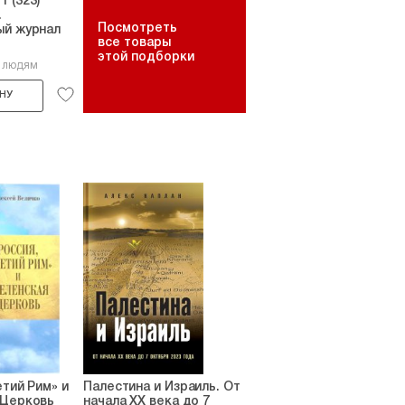
 (323)
.
Посмотреть
ый журнал
все товары
этой подборки
9 людям
НУ
етий Рим» и
Палестина и Израиль. От
 Церковь
начала XX века до 7