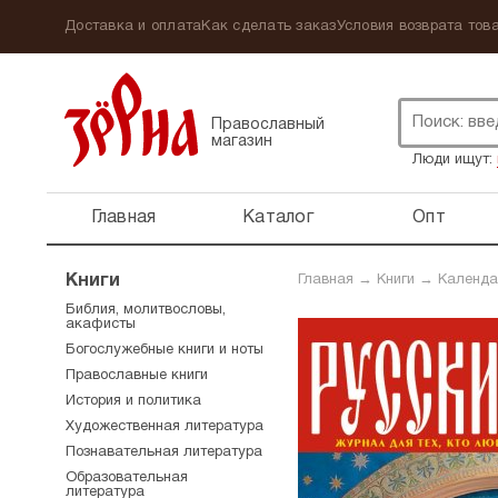
Доставка и оплата
Как сделать заказ
Условия возврата това
Православный
магазин
Люди ищут:
Главная
Каталог
Опт
Книги
Главная
→
Книги
→
Календа
Библия, молитвословы,
акафисты
Богослужебные книги и ноты
Православные книги
История и политика
Художественная литература
Познавательная литература
Образовательная
литература