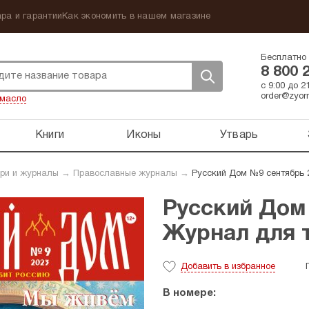
ра и гарантии
Как экономить в нашем магазине
Бесплатно 
8 800 
с 9:00 до 
order@zyorn
масло
Книги
Иконы
Утварь
ри и журналы
→
Православные журналы
→
Русский Дом №9 сентябрь 
Русский Дом
Журнал для т
Добавить
в избранное
В номере: