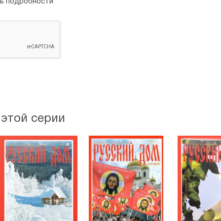
ть подробности
РУССКИЕ СУДЬБЫ
М. Фролов
«Нас от гибели каждый день 
ЖИЛИ-БЫЛИ
П.М. Давыдов
Пример «ликбеза» человечес
ОБИТЕЛЬ
Священник Димитрий Шишки
Возрождение Мангупа
 этой серии
СТАРЦЫ
А.В. Полушин
Великий гражданин Святой Р
РУССКИЙ ПАЛОМНИК
И.А. Свистунова
Прикоснуться к чуду
НЕВЫДУМАННЫЕ ИСТОРИИ
О.И. Бедула
«Теперь ты настоящий воин!»