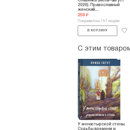
Славянка (июль–август
2026). Православный
женский...
259 ₽
Понравилось 157 людям
В КОРЗИНУ
С этим товаро
У монастырской стены.
Судьбы времени и