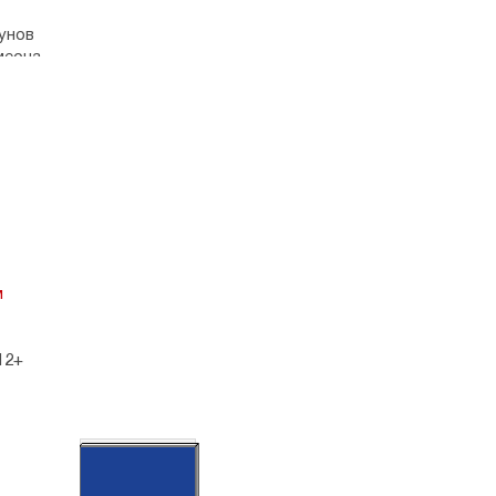
унов
меона
н
ве России
м
а
12+
А4