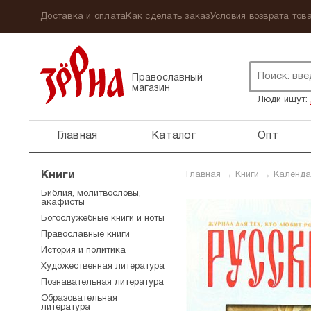
Доставка и оплата
Как сделать заказ
Условия возврата това
Православный
магазин
Люди ищут:
Главная
Каталог
Опт
Книги
Главная
→
Книги
→
Календа
Библия, молитвословы,
акафисты
Богослужебные книги и ноты
Православные книги
История и политика
Художественная литература
Познавательная литература
Образовательная
литература