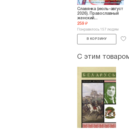
Славянка (июль–август
2026). Православный
женский...
259 ₽
Понравилось 157 людям
В КОРЗИНУ
С этим товаро