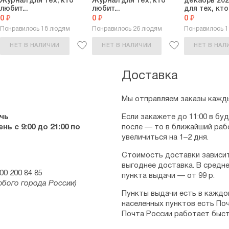
Журнал для тех, кто
Журнал для тех, кто
декабрь 202
любит...
любит...
для тех, кто.
0 ₽
0 ₽
0 ₽
Понравилось 18 людям
Понравилось 26 людям
Понравилось 
НЕТ В НАЛИЧИИ
НЕТ В НАЛИЧИИ
НЕТ В НАЛ
Доставка
Мы отправляем заказы кажды
чь
Если закажете до 11:00 в бу
ь с 9:00 до 21:00 по
после — то в ближайший раб
увеличиться на 1–2 дня.
Стоимость доставки зависит
выгоднее доставка. В средне
00 200 84 85
пункта выдачи — от 99 р.
юбого города России)
Пункты выдачи есть в каждо
населенных пунктов есть Поч
Почта России работает быст