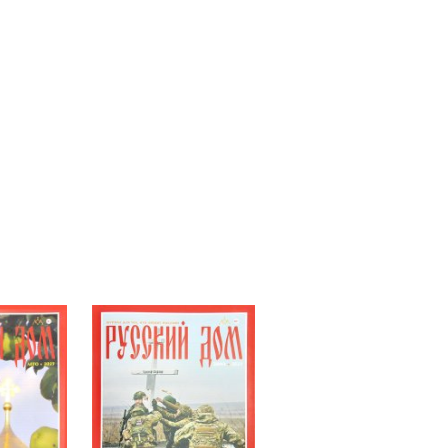
и
щиты»
унов