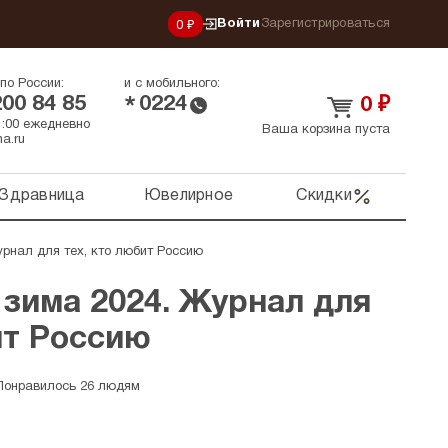
Войти
Зарегистрироваться
0 ₽
по России:
и с мобильного:
200 84 85
0224
*
0
₽
21:00 ежедневно
Ваша корзина пуста
a.ru
Здравница
Ювелирное
Скидки
рнал для тех, кто любит Россию
зима 2024. Журнал для
ит Россию
Понравилось 26 людям