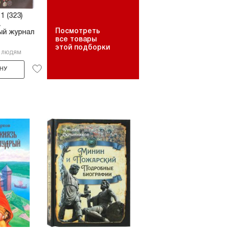
 (323)
.
Посмотреть
ый журнал
все товары
этой подборки
9 людям
НУ