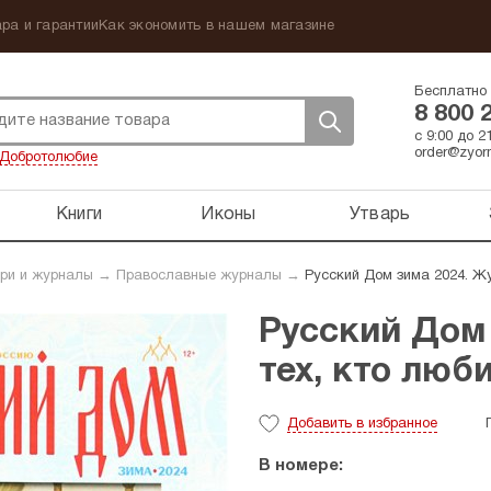
ра и гарантии
Как экономить в нашем магазине
Бесплатно 
8 800 
с 9:00 до 
order@zyorn
Добротолюбие
Книги
Иконы
Утварь
ри и журналы
→
Православные журналы
→
Русский Дом зима 2024. Жу
Русский Дом 
тех, кто люб
Добавить
в избранное
В номере: