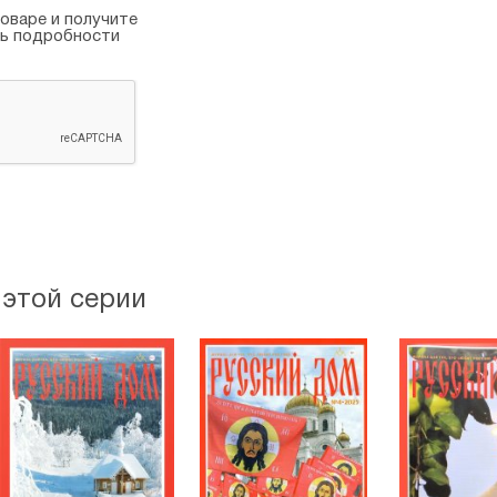
СТАРЦЫ
оваре и получите
ть подробности
И. Турковская
Промысл Божий в нашей жизн
ЖИЛИ-БЫЛИ
О.И. Бедула
Четыре председателя
НЕВЫДУМАННЫЕ ИСТОРИИ
О.И. Иванов
«Молились Богу, просили за
ЖИЗНЬ ПОСЛЕ СМЕРТИ
А.Н. Крутов
 этой серии
Расставание души с телом.
ВОПРОС СВЯЩЕННИКУ
Протоиерей Александр Шарг
Вопрос о главном
ГАЛЕРЕЯ
С.С. Зотов
Реалист в поисках истины