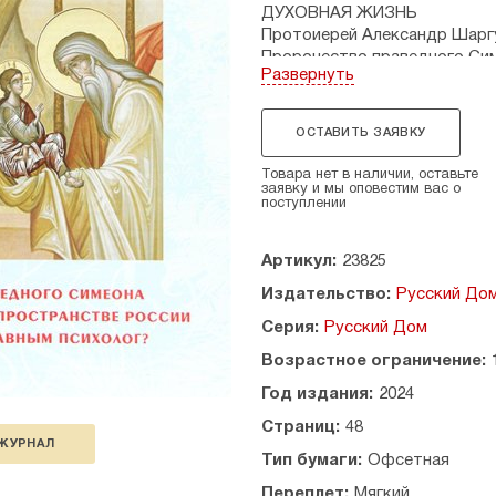
ДУХОВНАЯ ЖИЗНЬ
Протоиерей Александр Шарг
Пророчество праведного Си
Развернуть
и молчание Божией Матери
РОССИЯ ПРАВОСЛАВНАЯ
ОСТАВИТЬ ЗАЯВКУ
Е.И. Кузнецова
Тайна храма
Товара нет в наличии, оставьте
заявку и мы оповестим вас о
ДУХОВНЫЙ ФОРПОСТ
поступлении
Священник Димитрий Шишки
Крым в духовном пространст
Артикул:
23825
ЗАРУБКИ
Издательство:
Русский До
Февраль в истории Отечеств
Серия:
Русский Дом
ЗАСТАВА
Возрастное ограничение:
О.И. Бедула
Под знаменем гвардии
Год издания:
2024
Страниц:
48
ПРОШУ СЛОВА!
ЖУРНАЛ
В.Н. Крупин
Тип бумаги:
Офсетная
Хохлы и москали
Переплет:
Мягкий