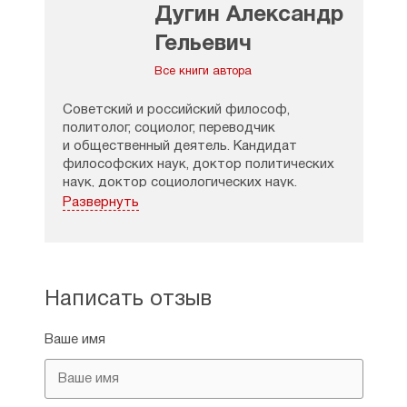
Дугин Александр
Гельевич
Все книги автора
Советский и российский философ,
политолог, социолог, переводчик
и общественный деятель. Кандидат
философских наук, доктор политических
наук, доктор социологических наук.
Профессор, в 2009–2014 годы — и. о.
Развернуть
заведующего кафедрой социологии
международных отношений
социологического факультета МГУ им.
М. В. Ломоносова.
Написать отзыв
В 2014 году американское издание Foreign
Policy включило Дугина в топ-100
Ваше имя
«глобальных мыслителей» современного
мира в категории «агитаторы».