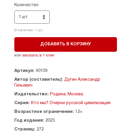
диалектика всей истории Европы с момента
Количество
возникновения нашей государственности как
таковой, будь то Русь Рюриковичей,
1 шт.
романовская Россия, Советский Союз или
неолиберальная РФ. Россия не приемлема для
В наличии:
1
шт.
Запада в любых формах, а значит — война
против России становится неизбежной,
а параметры её ведения зависят от нашей
ДОБАВИТЬ В КОРЗИНУ
готовности отразить агрессию. В условиях
постмодерна и информационного общества
или
заказать в 1 клик
война против России ведётся сетевым образом.
Артикул:
40109
Философские предпосылки войны
и трансформация форм её ведения против
Автор (составитель):
Дугин Александр
нас — об этом ведётся речь в новой книге
Гельевич
Александра Дугина «Русская война».
Издательство:
Родина, Москва
Серия:
Кто мы? Очерки русской цивилизации
Возрастное ограничение:
12+
Год издания:
2023
Страниц:
272