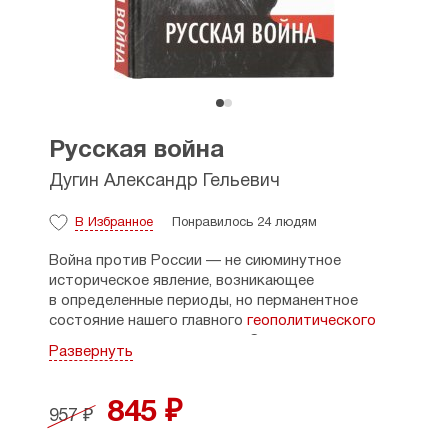
Русская война
Дугин Александр Гельевич
В Избранное
Понравилось 24 людям
Война против России — не сиюминутное
историческое явление, возникающее
в определенные периоды, но перманентное
состояние нашего главного
геополитического
и онтологического врага — Запада, вся логика
Развернуть
развития которого строится на сдерживании
нашей страны или попытках покончить
с Россией как цивилизационным явлением.
845 ₽
957 ₽
На противостоянии России и Запада строится