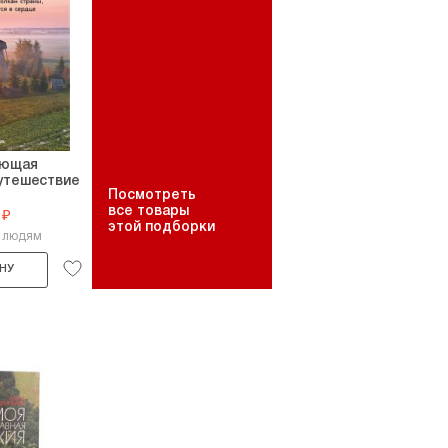
ающая
утешествие
Посмотреть
все товары
 ₽
этой подборки
7 людям
НУ