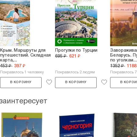
Крым. Маршруты для
Прогулки по Турции
Заворажив
путешествий. Складная
Беларусь. П
695 ₽
621 ₽
карта,...
по уголкам...
453 ₽
397 ₽
1352 ₽
1188
Понравилось 1 человеку
Понравилось 2 людям
Понравилось 
В КОРЗИНУ
В КОРЗИНУ
В КОРЗИ
 заинтересует