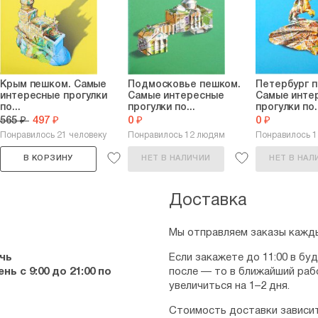
Крым пешком. Самые
Подмосковье пешком.
Петербург 
интересные прогулки
Самые интересные
Самые инте
по...
прогулки по...
прогулки по..
565 ₽
497 ₽
0 ₽
0 ₽
Понравилось 21 человеку
Понравилось 12 людям
Понравилось 
В КОРЗИНУ
НЕТ В НАЛИЧИИ
НЕТ В НАЛ
Доставка
Мы отправляем заказы кажды
чь
Если закажете до 11:00 в бу
ь с 9:00 до 21:00 по
после — то в ближайший раб
увеличиться на 1–2 дня.
Стоимость доставки зависит