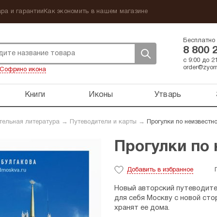
ра и гарантии
Как экономить в нашем магазине
Бесплатно 
8 800 
с 9:00 до 
order@zyorn
Софрино икона
Книги
Иконы
Утварь
тельная литература
→
Путеводители и карты
→
Прогулки по неизвестн
Прогулки по
Добавить
в избранное
Новый авторский путеводите
для себя Москву с новой сто
хранят ее дома.