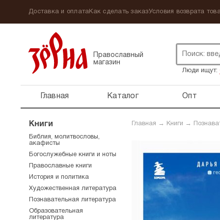
Доставка и оплата
Как сделать заказ
Условия возврата това
Православный
магазин
Люди ищут:
Главная
Каталог
Опт
Книги
Главная
→
Книги
→
Познава
Библия, молитвословы,
акафисты
Богослужебные книги и ноты
Православные книги
История и политика
Художественная литература
Познавательная литература
Образовательная
литература